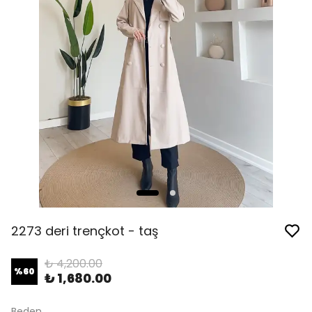
2273 deri trençkot - taş
₺ 4,200.00
%
60
₺ 1,680.00
Beden