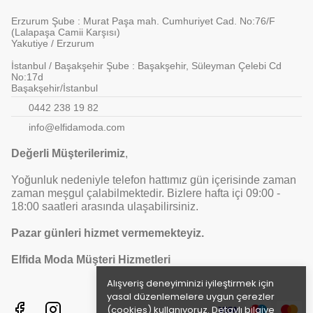
Erzurum Şube : Murat Paşa mah. Cumhuriyet Cad. No:76/F
(Lalapaşa Camii Karşısı)
Yakutiye / Erzurum
İstanbul / Başakşehir Şube : Başakşehir, Süleyman Çelebi Cd
No:17d
Başakşehir/İstanbul
0442 238 19 82
info@elfidamoda.com
Değerli Müşterilerimiz
,
Yoğunluk nedeniyle telefon hattımız gün içerisinde zaman
zaman meşgul çalabilmektedir. Bizlere hafta içi 09:00 -
18:00 saatleri arasında ulaşabilirsiniz.
Pazar günleri hizmet vermemekteyiz.
Elfida Moda Müşteri Hizmetleri
Alışveriş deneyiminizi iyileştirmek için
yasal düzenlemelere uygun çerezler
(cookies) kullanıyoruz. Detaylı bilgiye