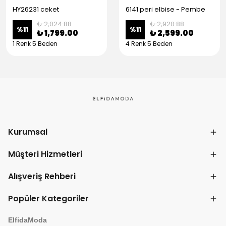
HY26231 ceket
6141 peri elbise - Pembe
₺ 2,024.88
₺ 2,920.88
%
11
%
11
₺ 1,799.00
₺ 2,599.00
1 Renk 5 Beden
4 Renk 5 Beden
Kurumsal
Müşteri Hizmetleri
Alışveriş Rehberi
Popüler Kategoriler
ElfidaModa