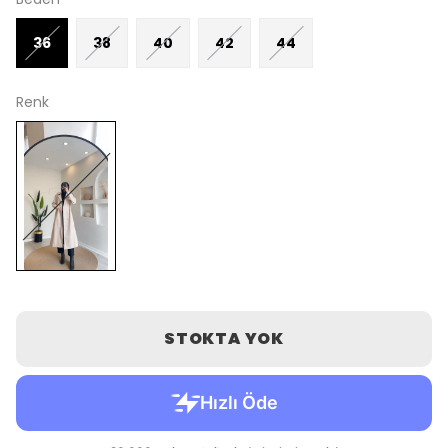
36
38
40
42
44
Renk
STOKTA YOK