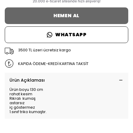
HEMEN AL
WHATSAPP
3500 TL üzeri ücretsiz kargo
KAPIDA ÖDEME-KREDİ KARTINA TAKSİT
Ürün Açıklaması
Ürün boyu 130 cm
rahat kesim
Rikralı kumaş
astarsız
iç göstermez
1.sınıf triko kumaştır.