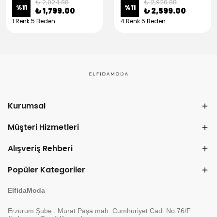
₺ 2,024.88
₺ 2,920.88
%
11
%
11
₺ 1,799.00
₺ 2,599.00
1 Renk 5 Beden
4 Renk 5 Beden
Kurumsal
Müşteri Hizmetleri
Alışveriş Rehberi
Popüler Kategoriler
ElfidaModa
Erzurum Şube : Murat Paşa mah. Cumhuriyet Cad. No:76/F