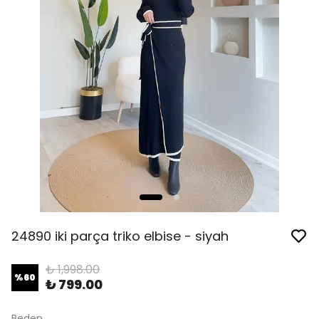
24890 iki parça triko elbise - siyah
₺ 1,998.00
%
60
₺ 799.00
Beden