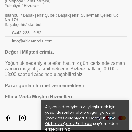
(Lalapaşa Camii Karşısı)
Yakutiye / Erzurum
İstanbul / Başakşehir Şube : Başakşehir, Süleyman Çelebi Cd
No:17d
Başakşehir/İstanbul
0442 238 19 82
info@elfidamoda.com
Değerli Müşterilerimiz
,
Yoğunluk nedeniyle telefon hattımız gün içerisinde zaman
zaman meşgul çalabilmektedir. Bizlere hafta içi 09:00 -
18:00 saatleri arasında ulaşabilirsiniz.
Pazar günleri hizmet vermemekteyiz.
Elfida Moda Müşteri Hizmetleri
Alışveriş deneyiminizi iyileştirmek için
yasal düzenlemelere uygun çerezler
(cookies) kullanıyoruz. Detaylı bilgiye
Gizlilik ve Çerez Politikası
sayfamızdan
erişebilirsiniz.