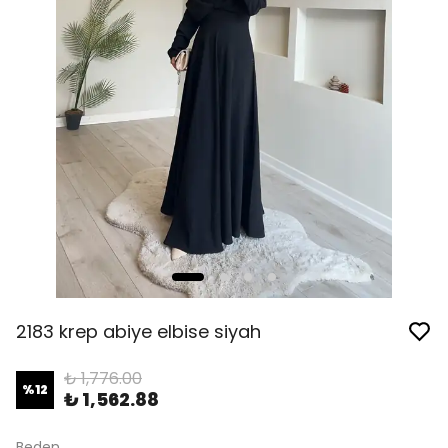
2183 krep abiye elbise siyah
₺ 1,776.00
%
12
₺ 1,562.88
Beden