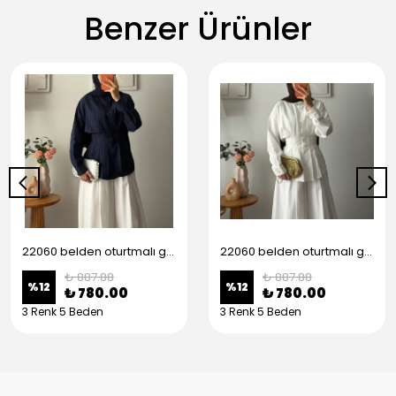
Benzer Ürünler
22060 belden oturtmalı gömlek - Lacivert
22060 belden oturtmalı gömlek - Beyaz
₺ 887.88
₺ 887.88
%
12
%
12
₺ 780.00
₺ 780.00
3 Renk 5 Beden
3 Renk 5 Beden