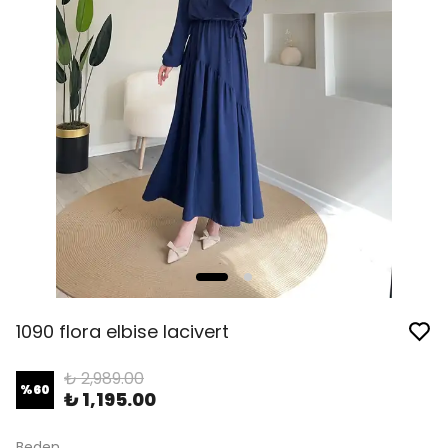
1090 flora elbise lacivert
₺ 2,989.00
%
60
₺ 1,195.00
Beden