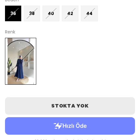
36
38
40
42
44
Renk
STOKTA YOK