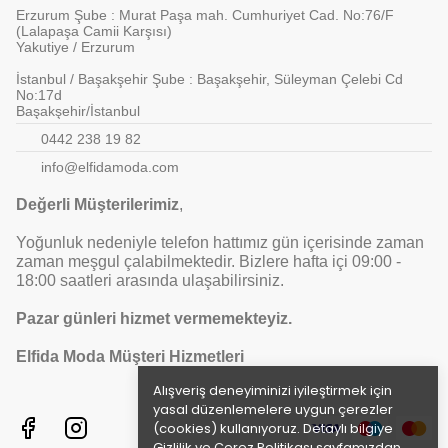
Erzurum Şube : Murat Paşa mah. Cumhuriyet Cad. No:76/F
(Lalapaşa Camii Karşısı)
Yakutiye / Erzurum
İstanbul / Başakşehir Şube : Başakşehir, Süleyman Çelebi Cd
No:17d
Başakşehir/İstanbul
0442 238 19 82
info@elfidamoda.com
Değerli Müşterilerimiz
,
Yoğunluk nedeniyle telefon hattımız gün içerisinde zaman
zaman meşgul çalabilmektedir. Bizlere hafta içi 09:00 -
18:00 saatleri arasında ulaşabilirsiniz.
Pazar günleri hizmet vermemekteyiz.
Elfida Moda Müşteri Hizmetleri
Alışveriş deneyiminizi iyileştirmek için
yasal düzenlemelere uygun çerezler
(cookies) kullanıyoruz. Detaylı bilgiye
Gizlilik ve Çerez Politikası
sayfamızdan