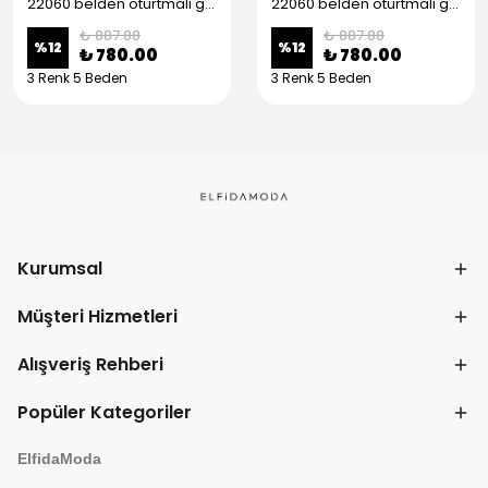
22060 belden oturtmalı gömlek - Lacivert
22060 belden oturtmalı gömlek - Beyaz
₺ 887.88
₺ 887.88
%
12
%
12
₺ 780.00
₺ 780.00
3 Renk 5 Beden
3 Renk 5 Beden
Kurumsal
Müşteri Hizmetleri
Alışveriş Rehberi
Popüler Kategoriler
ElfidaModa