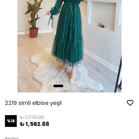
2219 simli elbise yeşil
₺ 1,776.00
%
12
₺ 1,562.88
Beden