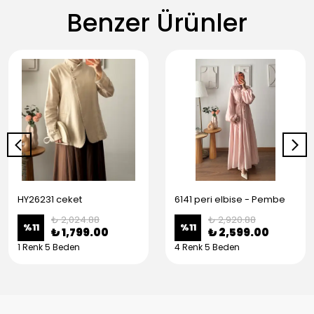
Benzer Ürünler
HY26231 ceket
6141 peri elbise - Pembe
₺ 2,024.88
₺ 2,920.88
%
11
%
11
₺ 1,799.00
₺ 2,599.00
1 Renk 5 Beden
4 Renk 5 Beden