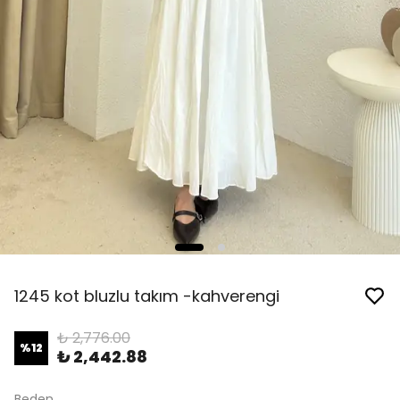
1245 kot bluzlu takım -kahverengi
₺ 2,776.00
%
12
₺ 2,442.88
Beden