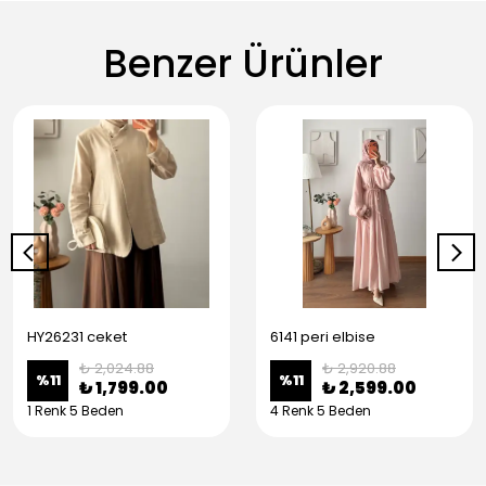
Benzer Ürünler
HY26231 ceket
6141 peri elbise
₺ 2,024.88
₺ 2,920.88
%
11
%
11
₺ 1,799.00
₺ 2,599.00
1 Renk 5 Beden
4 Renk 5 Beden