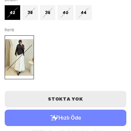
42
38
36
40
44
Renk
STOKTA YOK