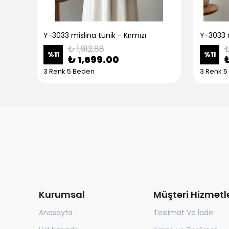
Y-3033 mislina tunik - Kırmızı
Y-3033 
₺ 1,912.88
₺
%
11
%
11
₺ 1,699.00
3 Renk 5 Beden
3 Renk 
Kurumsal
Müşteri Hizmetle
Anasayfa
Teslimat Ve İade