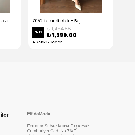
mavi
7052 kemerli etek - Bej
7052
₺ 1,464.88
%
11
%
11
₺ 1,299.00
4 Renk 5 Beden
4 Re
iler
ElfidaModa
Erzurum Şube : Murat Paşa mah.
Cumhuriyet Cad. No:76/F