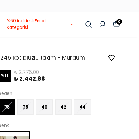
%60 indirimli Fırsat
0
Kategorisi
1245 kot bluzlu takım - Mürdüm
₺ 2,776.00
%
12
₺ 2,442.88
Beden
36
38
40
42
44
Renk