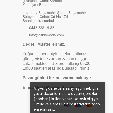
(Lalapaşa Camii Karşısı)
Yakutiye / Erzurum
İstanbul / Başakşehir Şube : Başakşehir,
Süleyman Çelebi Cd No:17d
Başakşehir/İstanbul
0442 238 19 82
info@elfidamoda.com
Değerli Müşterilerimiz
,
Yoğunluk nedeniyle telefon hattımız
gün içerisinde zaman zaman meşgul
çalabilmektedir. Bizlere hafta içi 09:00 -
18:00 saatleri arasında ulaşabilirsiniz.
Pazar günleri hizmet vermemekteyiz.
Elfida Moda Müşteri Hizmetleri
Alışveriş deneyiminizi iyileştirmek için
yasal düzenlemelere uygun çerezler
(cookies) kullanıyoruz. Detaylı bilgiye
Gizlilik ve Çerez Politikası
sayfamızdan
erişebilirsiniz.