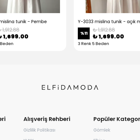
mislina tunik - Pembe
Y-3033 mislina tunik - açık 
 1,912.88
₺ 1,912.88
%
11
₺ 1,699.00
₺ 1,699.00
5 Beden
3 Renk 5 Beden
ri
Alışveriş Rehberi
Popüler Kategor
Gizlilik Politikası
Gömlek