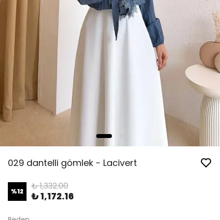
029 dantelli gömlek - Lacivert
₺ 1,332.00
%
12
₺ 1,172.16
Beden