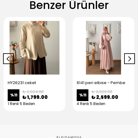
Benzer Ürünler
HY26231 ceket
6141 peri elbise - Pembe
₺ 2,024.88
₺ 2,920.88
%
11
%
11
₺ 1,799.00
₺ 2,599.00
1 Renk 5 Beden
4 Renk 5 Beden