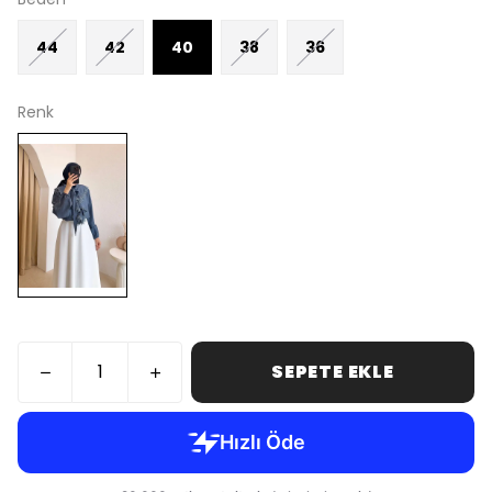
44
42
40
38
36
Renk
SEPETE EKLE