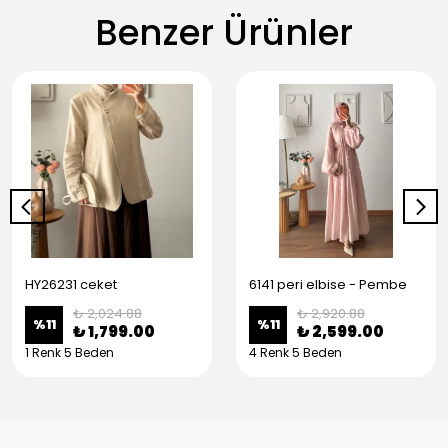
Benzer Ürünler
HY26231 ceket
6141 peri elbise - Pembe
₺ 2,024.88
₺ 2,920.88
%
11
%
11
₺ 1,799.00
₺ 2,599.00
1 Renk 5 Beden
4 Renk 5 Beden