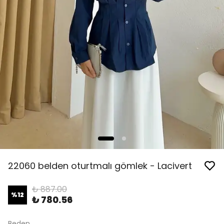
22060 belden oturtmalı gömlek - Lacivert
₺ 887.00
%
12
₺ 780.56
Beden