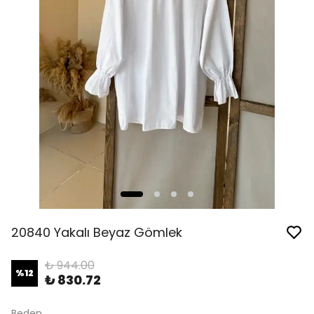
20840 Yakalı Beyaz Gömlek
₺ 944.00
%
12
₺ 830.72
Beden