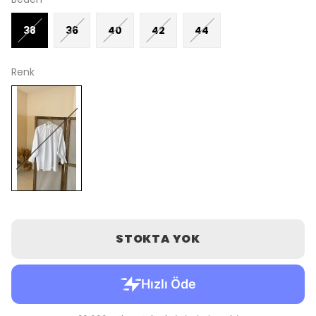
38
36
40
42
44
Renk
STOKTA YOK