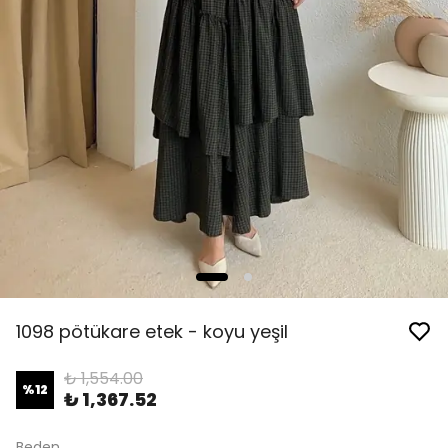
1098 pötükare etek - koyu yeşil
₺ 1,554.00
%
12
₺ 1,367.52
Beden