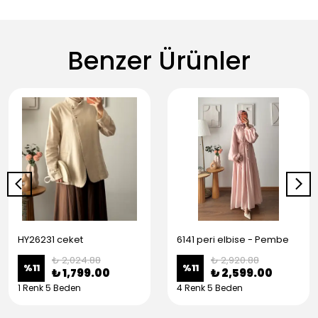
Benzer Ürünler
HY26231 ceket
6141 peri elbise - Pembe
₺ 2,024.88
₺ 2,920.88
%
11
%
11
₺ 1,799.00
₺ 2,599.00
1 Renk 5 Beden
4 Renk 5 Beden