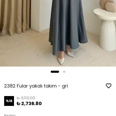
2382 Fular yakalı takım - gri
₺ 3,110.00
%
12
₺ 2,736.80
Beden