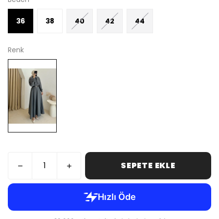
36
38
40
42
44
Renk
SEPETE EKLE