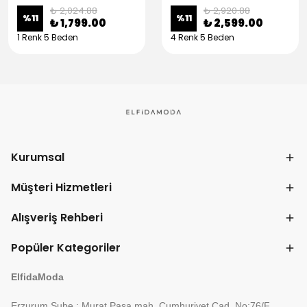
₺ 2,024.88
₺ 2,920.88
%
11
%
11
₺ 1,799.00
₺ 2,599.00
1 Renk 5 Beden
4 Renk 5 Beden
Kurumsal
Müşteri Hizmetleri
Alışveriş Rehberi
Popüler Kategoriler
ElfidaModa
Erzurum Şube : Murat Paşa mah. Cumhuriyet Cad. No:76/F