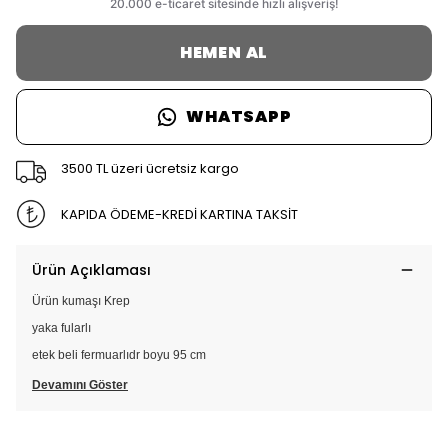
HEMEN AL
WHATSAPP
3500 TL üzeri ücretsiz kargo
KAPIDA ÖDEME-KREDİ KARTINA TAKSİT
Ürün Açıklaması
Ürün kumaşı Krep
yaka fularlı
etek beli fermuarlıdr boyu 95 cm
Devamını Göster