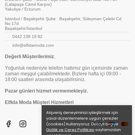
(Lalapaşa Camii Karşısı)
Yakutiye / Erzurum
İstanbul / Başakşehir Şube : Başakşehir, Süleyman Çelebi Cd
No:17d
Başakşehir/İstanbul
0442 238 19 82
info@elfidamoda.com
Değerli Müşterilerimiz
,
Yoğunluk nedeniyle telefon hattımız gün içerisinde zaman
zaman meşgul çalabilmektedir. Bizlere hafta içi 09:00 -
18:00 saatleri arasında ulaşabilirsiniz.
Pazar günleri hizmet vermemekteyiz.
Elfida Moda Müşteri Hizmetleri
Alışveriş deneyiminizi iyileştirmek için
yasal düzenlemelere uygun çerezler
(cookies) kullanıyoruz. Detaylı bilgiye
Gizlilik ve Çerez Politikası
sayfamızdan