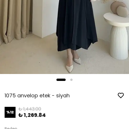
1075 anvelop etek - siyah
₺ 1,443.00
%
12
₺ 1,269.84
Beden