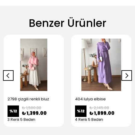
Benzer Ürünler
2798 çizgili renkli bluz
404 lulya elbise
₺ 1,580.88
₺ 2,145.88
%
12
%
12
₺ 1,399.00
₺ 1,899.00
3 Renk 5 Beden
4 Renk 5 Beden