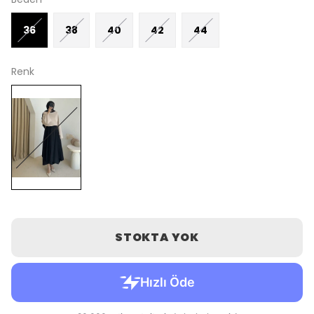
36
38
40
42
44
Renk
STOKTA YOK