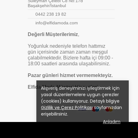
Süleyman Çelebi Cd No:17d
Başakşehir/İstanbul
0442 238 19 82
info@elfidamoda.com
Değerli Müşterilerimiz
,
Yoğunluk nedeniyle telefon hattımız
gün içerisinde zaman zaman meşgul
çalabilmektedir. Bizlere hafta içi 09:00 -
18:00 saatleri arasında ulaşabilirsiniz.
Pazar günleri hizmet vermemekteyiz.
Elfida Moda Müşteri Hizmetleri
Alışveriş deneyiminizi iyileştirmek için
yasal düzenlemelere uygun çerezler
(cookies) kullanıyoruz. Detaylı bilgiye
Gizlilik ve Çerez Politikası
sayfamızdan
erişebilirsiniz.
Anladım