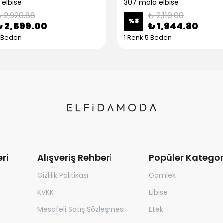
 elbise
307 mola elbise
 2,920.88
₺ 2,110.00
%
8
₺ 2,599.00
₺ 1,944.80
5 Beden
1 Renk 5 Beden
ri
Alışveriş Rehberi
Popüler Kategor
Gizlilik Politikası
Gömlek
KVKK
Elbise
Mesafeli Satış Sözleşmesi
Etek