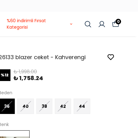
%60 indirimli Fırsat
0
Kategorisi
26133 blazer ceket - Kahverengi
₺ 1,998.00
%
12
₺ 1,758.24
Beden
36
40
38
42
44
Renk