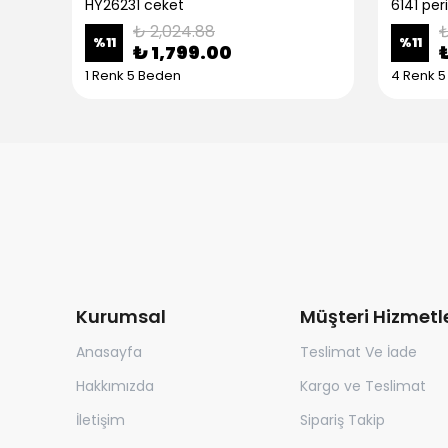
HY26231 ceket
6141 peri
₺ 2,024.88
₺
%
11
%
11
₺ 1,799.00
1 Renk 5 Beden
4 Renk 
Kurumsal
Müşteri Hizmetle
Anasayfa
Teslimat Ve İade
Hakkımızda
Kargo ve Teslimat
İletişim
Sipariş Takip