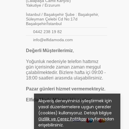
(Lalapaşa Camii Karşısı)
Yakutiye / Erzurum
İstanbul / Başakşehir Şube : Başakşehir,
Süleyman Çelebi Cd No:17d
Başakşehir/İstanbul
0442 238 19 82
info@elfidamoda.com
Değerli Müşterilerimiz
,
Yoğunluk nedeniyle telefon hattımız
gün içerisinde zaman zaman meşgul
çalabilmektedir. Bizlere hafta içi 09:00 -
18:00 saatleri arasında ulaşabilirsiniz.
Pazar günleri hizmet vermemekteyiz.
Elfida Moda Müşteri Hizmetleri
Alışveriş deneyiminizi iyileştirmek için
yasal düzenlemelere uygun çerezler
(cookies) kullanıyoruz. Detaylı bilgiye
Gizlilik ve Çerez Politikası
sayfamızdan
erişebilirsiniz.