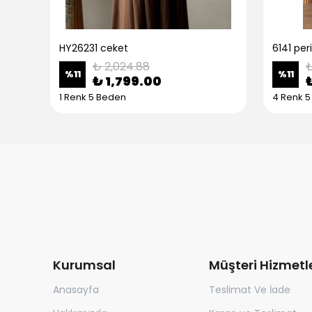
HY26231 ceket
6141 peri
₺ 2,024.88
₺
%
11
%
11
₺ 1,799.00
1 Renk 5 Beden
4 Renk 
Kurumsal
Müşteri Hizmetle
Anasayfa
Teslimat Ve İade