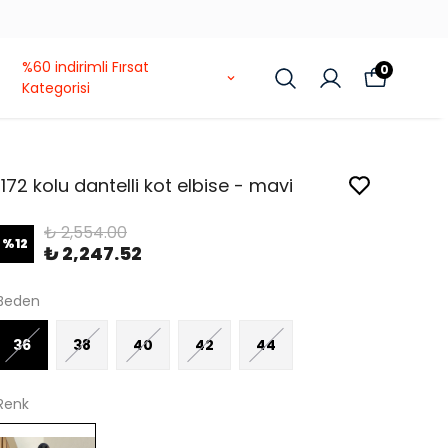
%60 indirimli Fırsat
0
Kategorisi
1172 kolu dantelli kot elbise - mavi
₺ 2,554.00
%
12
₺ 2,247.52
Beden
36
38
40
42
44
Renk