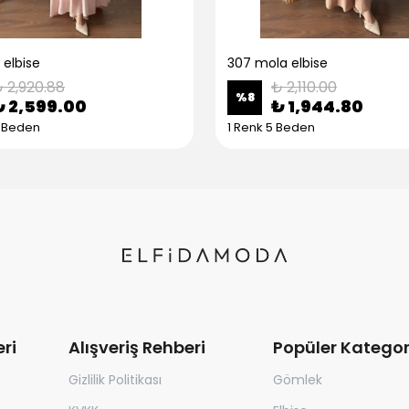
 elbise
307 mola elbise
 2,920.88
₺ 2,110.00
%
8
₺ 2,599.00
₺ 1,944.80
5 Beden
1 Renk 5 Beden
ri
Alışveriş Rehberi
Popüler Kategor
Gizlilik Politikası
Gömlek