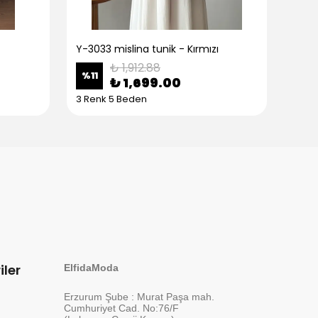
Y-3033 mislina tunik - Kırmızı
Y-30
₺ 1,912.88
%
11
%
11
₺ 1,699.00
3 Renk 5 Beden
3 Re
iler
ElfidaModa
Erzurum Şube : Murat Paşa mah.
Cumhuriyet Cad. No:76/F