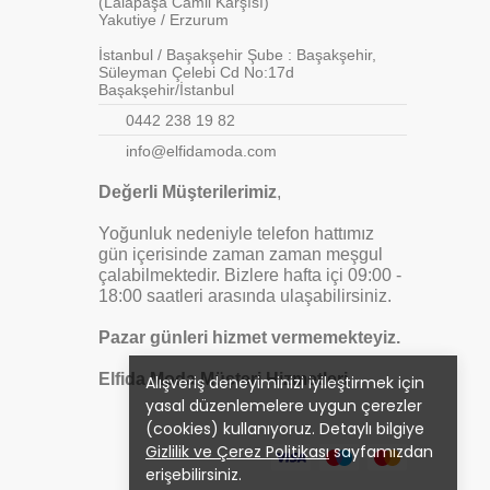
(Lalapaşa Camii Karşısı)
Yakutiye / Erzurum
İstanbul / Başakşehir Şube : Başakşehir,
Süleyman Çelebi Cd No:17d
Başakşehir/İstanbul
0442 238 19 82
info@elfidamoda.com
Değerli Müşterilerimiz
,
Yoğunluk nedeniyle telefon hattımız
gün içerisinde zaman zaman meşgul
çalabilmektedir. Bizlere hafta içi 09:00 -
18:00 saatleri arasında ulaşabilirsiniz.
Pazar günleri hizmet vermemekteyiz.
Elfida Moda Müşteri Hizmetleri
Alışveriş deneyiminizi iyileştirmek için
yasal düzenlemelere uygun çerezler
(cookies) kullanıyoruz. Detaylı bilgiye
Gizlilik ve Çerez Politikası
sayfamızdan
erişebilirsiniz.