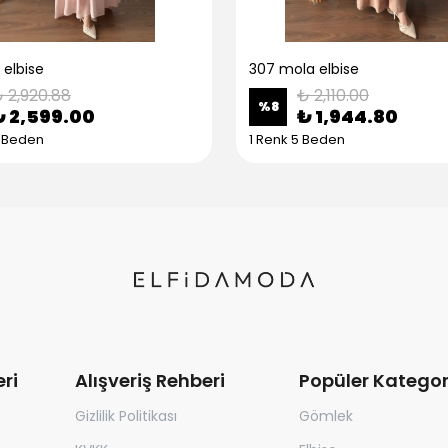
 elbise
307 mola elbise
 2,920.88
₺ 2,110.00
%
8
₺ 2,599.00
₺ 1,944.80
5 Beden
1 Renk 5 Beden
ri
Alışveriş Rehberi
Popüler Kategor
Gizlilik Politikası
Gömlek