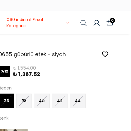
ANYASI
%60 indirimli Fırsat
0
Kategorisi
0655 güpürlü etek - siyah
₺ 1,554.00
%
12
₺ 1,367.52
Beden
36
38
40
42
44
Renk