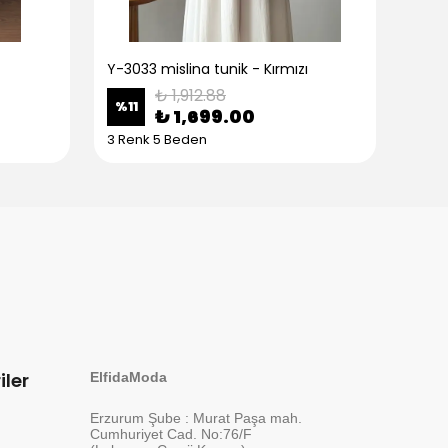
Y-3033 mislina tunik - Kırmızı
Y-30
₺ 1,912.88
%
11
%
11
₺ 1,699.00
3 Renk 5 Beden
3 Re
iler
ElfidaModa
Erzurum Şube : Murat Paşa mah.
Cumhuriyet Cad. No:76/F