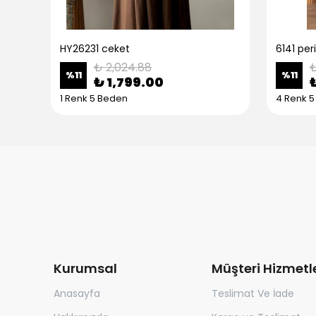
HY26231 ceket
6141 peri
₺ 2,024.88
₺
%
11
%
11
₺ 1,799.00
1 Renk 5 Beden
4 Renk 
Kurumsal
Müşteri Hizmetle
Anasayfa
Teslimat Ve İade