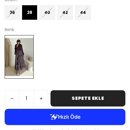
36
38
40
42
44
Renk
SEPETE EKLE