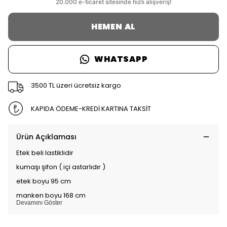
HEMEN AL
WHATSAPP
3500 TL üzeri ücretsiz kargo
KAPIDA ÖDEME-KREDİ KARTINA TAKSİT
Ürün Açıklaması
Etek beli lastiklidir
kumaşı şifon ( içi astarlıdır )
etek boyu 95 cm
manken boyu 168 cm
Devamını Göster