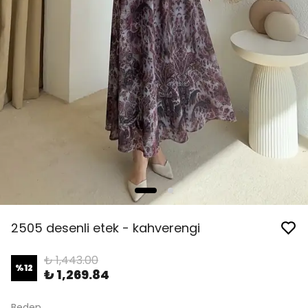
2505 desenli etek - kahverengi
₺ 1,443.00
%
12
₺ 1,269.84
Beden