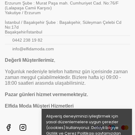
Erzurum Şube : Murat Paşa mah. Cumhuriyet Cad. No:76/F
(Lalapaşa Camii Karşısı)
Yakutiye / Erzurum
İstanbul / Başakşehir Şube : Başakşehir, Süleyman Çelebi Cd
No:17d
Başakşehir/İstanbul
0442 238 19 82
info@elfidamoda.com
Değerli Müşterilerimiz
,
Yoğunluk nedeniyle telefon hattımız gün içerisinde zaman
zaman meşgul çalabilmektedir. Bizlere hafta içi 09:00 -
18:00 saatleri arasında ulaşabilirsiniz.
Pazar günleri hizmet vermemekteyiz.
Elfida Moda Müşteri Hizmetleri
Alışveriş deneyiminizi iyileştirmek için
yasal düzenlemelere uygun çerezler
(cookies) kullanıyoruz. Detaylı bilgiye
Gizlilik ve Çerez Politikası
sayfamızdan