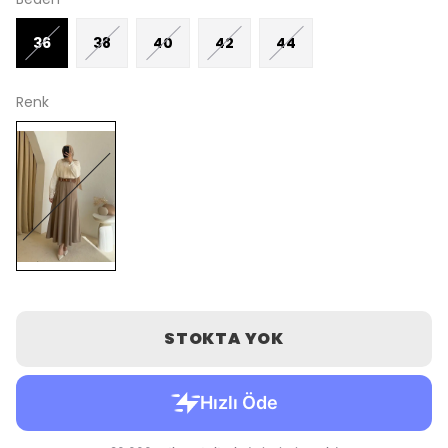
36
38
40
42
44
Renk
STOKTA YOK