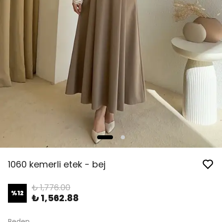
1060 kemerli etek - bej
₺ 1,776.00
%
12
₺ 1,562.88
Beden