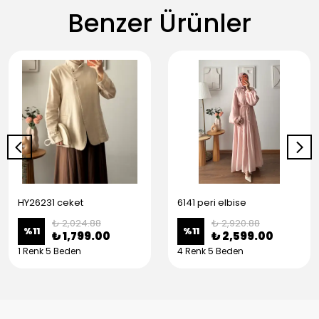
Benzer Ürünler
HY26231 ceket
6141 peri elbise
₺ 2,024.88
₺ 2,920.88
%
11
%
11
₺ 1,799.00
₺ 2,599.00
1 Renk 5 Beden
4 Renk 5 Beden