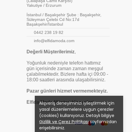
(Lalapaşa Camii Karşısı)
Yakutiye / Erzurum
İstanbul / Başakşehir Şube : Başakşehir,
Süleyman Çelebi Cd No:17d
Başakşehir/İstanbul
0442 238 19 82
info@elfidamoda.com
Değerli Müşterilerimiz
,
Yoğunluk nedeniyle telefon hattımız
gün içerisinde zaman zaman meşgul
çalabilmektedir. Bizlere hafta içi 09:00 -
18:00 saatleri arasında ulaşabilirsiniz.
Pazar günleri hizmet vermemekteyiz.
Elfida Moda Müşteri Hizmetleri
Alışveriş deneyiminizi iyileştirmek için
yasal düzenlemelere uygun çerezler
(cookies) kullanıyoruz. Detaylı bilgiye
Gizlilik ve Çerez Politikası
sayfamızdan
erişebilirsiniz.