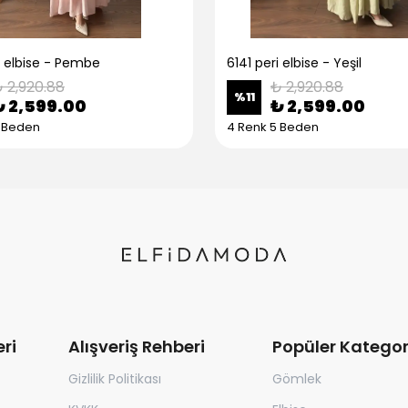
i elbise - Pembe
6141 peri elbise - Yeşil
 2,920.88
₺ 2,920.88
%
11
₺ 2,599.00
₺ 2,599.00
5 Beden
4 Renk 5 Beden
ri
Alışveriş Rehberi
Popüler Kategor
Gizlilik Politikası
Gömlek