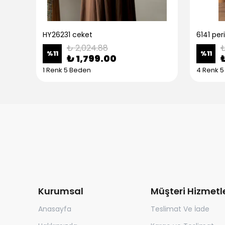
HY26231 ceket
6141 per
₺ 2,024.88
₺
%
11
%
11
₺ 1,799.00
1 Renk 5 Beden
4 Renk 
Kurumsal
Müşteri Hizmetle
Anasayfa
Teslimat Ve İade