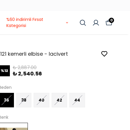
%60 indirimli Fırsat
0
Kategorisi
1121 kemerli elbise - lacivert
₺ 2,887.00
%
12
₺ 2,540.56
Beden
36
38
40
42
44
Renk