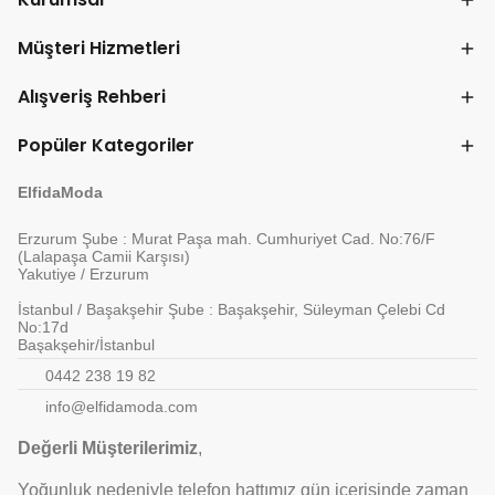
Müşteri Hizmetleri
Alışveriş Rehberi
Popüler Kategoriler
ElfidaModa
Erzurum Şube : Murat Paşa mah. Cumhuriyet Cad. No:76/F
(Lalapaşa Camii Karşısı)
Yakutiye / Erzurum
İstanbul / Başakşehir Şube : Başakşehir, Süleyman Çelebi Cd
No:17d
Başakşehir/İstanbul
0442 238 19 82
info@elfidamoda.com
Değerli Müşterilerimiz
,
Yoğunluk nedeniyle telefon hattımız gün içerisinde zaman