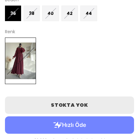
36
38
40
42
44
Renk
STOKTA YOK