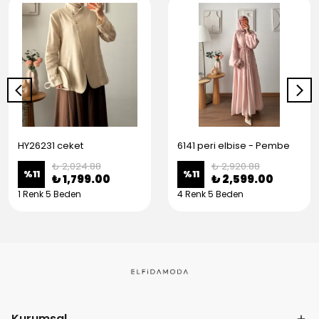
HY26231 ceket
6141 peri elbise - Pembe
₺ 2,024.88
₺ 2,920.88
%
11
%
11
₺ 1,799.00
₺ 2,599.00
1 Renk 5 Beden
4 Renk 5 Beden
Kurumsal