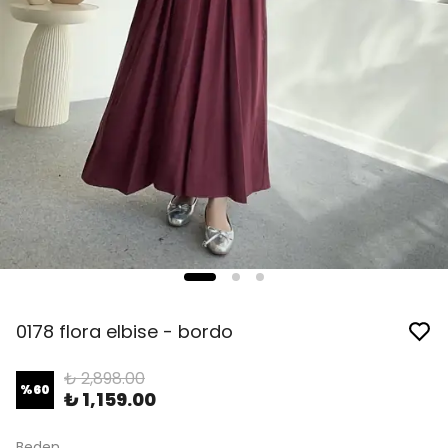
0178 flora elbise - bordo
₺ 2,898.00
%
60
₺ 1,159.00
Beden