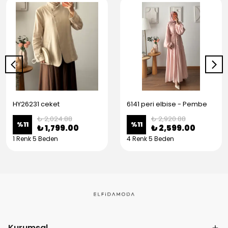
HY26231 ceket
6141 peri elbise - Pembe
₺ 2,024.88
₺ 2,920.88
%
11
%
11
₺ 1,799.00
₺ 2,599.00
1 Renk 5 Beden
4 Renk 5 Beden
Kurumsal