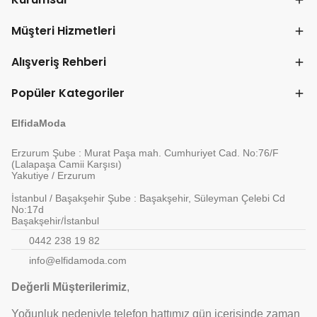
Müşteri Hizmetleri
Alışveriş Rehberi
Popüler Kategoriler
ElfidaModa
Erzurum Şube : Murat Paşa mah. Cumhuriyet Cad. No:76/F
(Lalapaşa Camii Karşısı)
Yakutiye / Erzurum
İstanbul / Başakşehir Şube : Başakşehir, Süleyman Çelebi Cd
No:17d
Başakşehir/İstanbul
0442 238 19 82
info@elfidamoda.com
Değerli Müşterilerimiz
,
Yoğunluk nedeniyle telefon hattımız gün içerisinde zaman