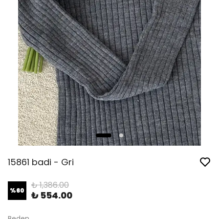
15861 badi - Gri
₺ 1,386.00
%
60
₺ 554.00
Beden