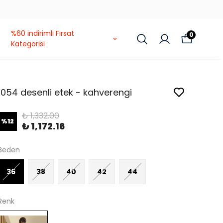
%60 indirimli Fırsat
0
Kategorisi
1054 desenli etek - kahverengi
₺ 1,332.00
%
12
₺ 1,172.16
Beden
36
38
40
42
44
Renk