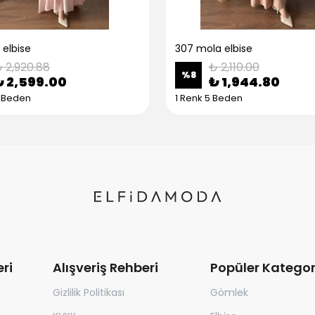
 elbise
307 mola elbise
 2,920.88
₺ 2,110.00
%
8
₺ 2,599.00
₺ 1,944.80
5 Beden
1 Renk 5 Beden
ri
Alışveriş Rehberi
Popüler Kategor
Gizlilik Politikası
Gömlek