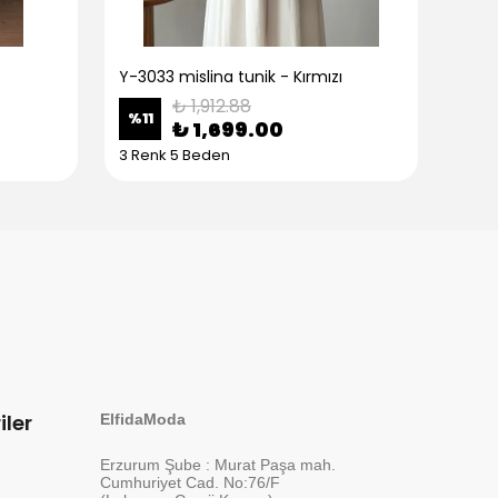
Y-3033 mislina tunik - Kırmızı
Y-30
₺ 1,912.88
%
11
%
11
₺ 1,699.00
3 Renk 5 Beden
3 Re
iler
ElfidaModa
Erzurum Şube : Murat Paşa mah.
Cumhuriyet Cad. No:76/F