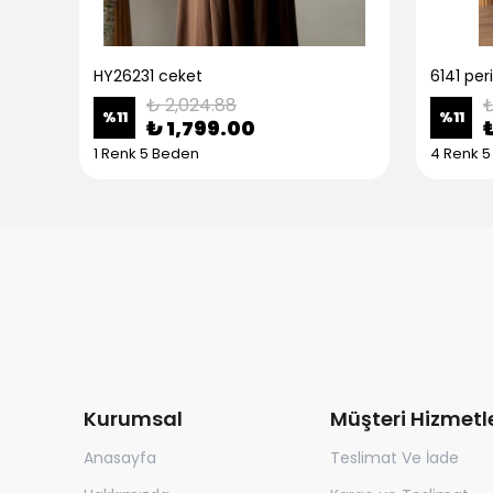
HY26231 ceket
6141 peri
₺ 2,024.88
₺
%
11
%
11
₺ 1,799.00
1 Renk 5 Beden
4 Renk 
Kurumsal
Müşteri Hizmetle
Anasayfa
Teslimat Ve İade