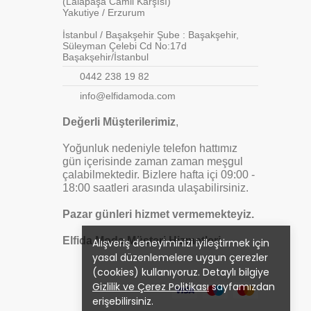
(Lalapaşa Camii Karşısı)
Yakutiye / Erzurum
İstanbul / Başakşehir Şube : Başakşehir,
Süleyman Çelebi Cd No:17d
Başakşehir/İstanbul
0442 238 19 82
info@elfidamoda.com
Değerli Müşterilerimiz
,
Yoğunluk nedeniyle telefon hattımız
gün içerisinde zaman zaman meşgul
çalabilmektedir. Bizlere hafta içi 09:00 -
18:00 saatleri arasında ulaşabilirsiniz.
Pazar günleri hizmet vermemekteyiz.
Elfida Moda Müşteri Hizmetleri
Alışveriş deneyiminizi iyileştirmek için
yasal düzenlemelere uygun çerezler
(cookies) kullanıyoruz. Detaylı bilgiye
Gizlilik ve Çerez Politikası
sayfamızdan
erişebilirsiniz.