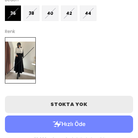
36
38
40
42
44
Renk
STOKTA YOK