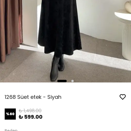
1268 Süet etek - Siyah
₺ 1,498.00
%
60
₺ 599.00
Beden