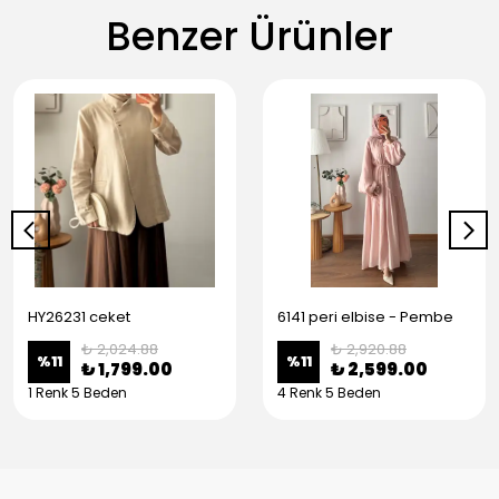
Benzer Ürünler
HY26231 ceket
6141 peri elbise - Pembe
₺ 2,024.88
₺ 2,920.88
%
11
%
11
₺ 1,799.00
₺ 2,599.00
1 Renk 5 Beden
4 Renk 5 Beden