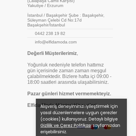
(Lalapaşa Camii Karşısı)
Yakutiye / Erzurum
İstanbul / Başakşehir Şube : Başakşehir,
Süleyman Çelebi Cd No:17d
Başakşehir/İstanbul
0442 238 19 82
info@elfidamoda.com
Değerli Müşterilerimiz
,
Yoğunluk nedeniyle telefon hattımız
gün içerisinde zaman zaman meşgul
çalabilmektedir. Bizlere hafta içi 09:00 -
18:00 saatleri arasında ulaşabilirsiniz.
Pazar günleri hizmet vermemekteyiz.
Elfida Moda Müşteri Hizmetleri
Alışveriş deneyiminizi iyileştirmek için
yasal düzenlemelere uygun çerezler
(cookies) kullanıyoruz. Detaylı bilgiye
Gizlilik ve Çerez Politikası
sayfamızdan
erişebilirsiniz.