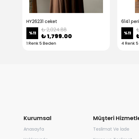
HY26231 ceket
6141 peri
₺ 2,024.88
₺
%
11
%
11
₺ 1,799.00
1 Renk 5 Beden
4 Renk 
Kurumsal
Müşteri Hizmetle
Anasayfa
Teslimat Ve İade