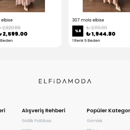
 elbise
307 mola elbise
 2,920.88
₺ 2,110.00
%
8
₺ 2,599.00
₺ 1,944.80
5 Beden
1 Renk 5 Beden
ri
Alışveriş Rehberi
Popüler Kategor
Gizlilik Politikası
Gömlek