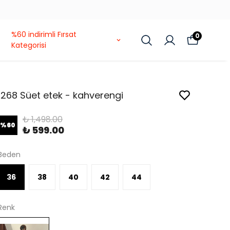
%60 indirimli Fırsat
0
Kategorisi
1268 Süet etek - kahverengi
₺ 1,498.00
%
60
₺ 599.00
Beden
36
38
40
42
44
Renk