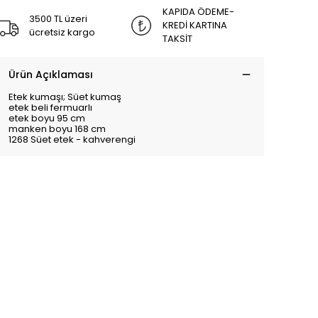
KAPIDA ÖDEME-
3500 TL üzeri
KREDİ KARTINA
ücretsiz kargo
TAKSİT
Ürün Açıklaması
Etek kumaşı; Süet kumaş
etek beli fermuarlı
etek boyu 95 cm
manken boyu 168 cm
1268 Süet etek - kahverengi