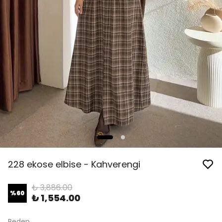
228 ekose elbise - Kahverengi
₺ 3,886.00
%
60
₺ 1,554.00
Beden