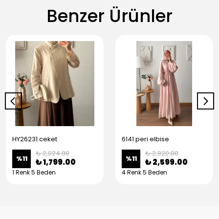
Benzer Ürünler
HY26231 ceket
6141 peri elbise
₺ 2,024.88
₺ 2,920.88
%
11
%
11
₺ 1,799.00
₺ 2,599.00
1 Renk 5 Beden
4 Renk 5 Beden