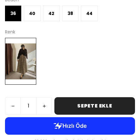
36
40
42
38
44
Renk
SEPETE EKLE