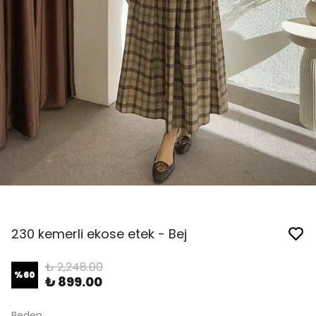
230 kemerli ekose etek - Bej
₺ 2,248.00
%
60
₺ 899.00
Beden