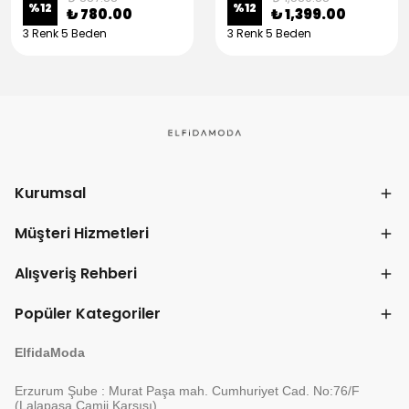
%
12
%
12
₺ 780.00
₺ 1,399.00
3 Renk 5 Beden
3 Renk 5 Beden
Kurumsal
Müşteri Hizmetleri
Alışveriş Rehberi
Popüler Kategoriler
ElfidaModa
Erzurum Şube : Murat Paşa mah. Cumhuriyet Cad. No:76/F
(Lalapaşa Camii Karşısı)