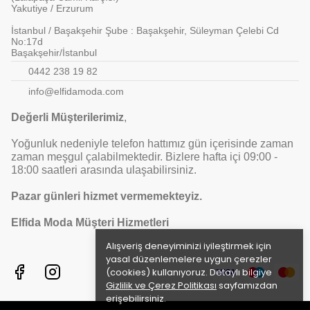
Yakutiye / Erzurum
İstanbul / Başakşehir Şube : Başakşehir, Süleyman Çelebi Cd
No:17d
Başakşehir/İstanbul
0442 238 19 82
info@elfidamoda.com
Değerli Müşterilerimiz
,
Yoğunluk nedeniyle telefon hattımız gün içerisinde zaman
zaman meşgul çalabilmektedir. Bizlere hafta içi 09:00 -
18:00 saatleri arasında ulaşabilirsiniz.
Pazar günleri hizmet vermemekteyiz.
Elfida Moda Müşteri Hizmetleri
Alışveriş deneyiminizi iyileştirmek için
yasal düzenlemelere uygun çerezler
(cookies) kullanıyoruz. Detaylı bilgiye
Gizlilik ve Çerez Politikası
sayfamızdan
erişebilirsiniz.