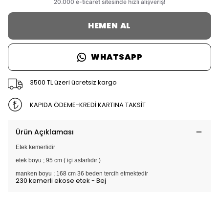
HEMEN AL
WHATSAPP
3500 TL üzeri ücretsiz kargo
KAPIDA ÖDEME-KREDİ KARTINA TAKSİT
Ürün Açıklaması
Etek kemerlidir
etek boyu ; 95 cm ( içi astarlıdır )
manken boyu ; 168 cm 36 beden tercih etmektedir
230 kemerli ekose etek - Bej