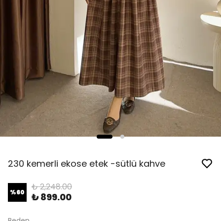
230 kemerli ekose etek -sütlü kahve
₺ 2,248.00
%
60
₺ 899.00
Beden