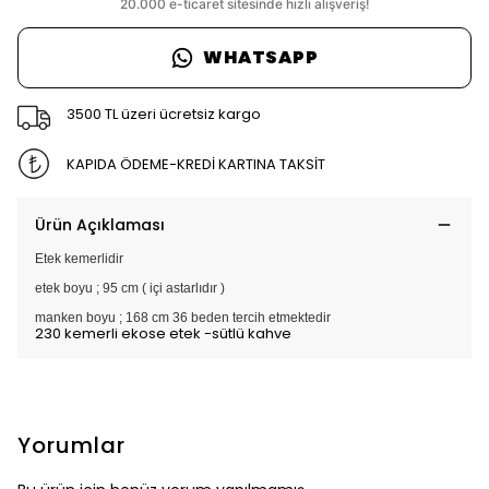
WHATSAPP
3500 TL üzeri ücretsiz kargo
KAPIDA ÖDEME-KREDİ KARTINA TAKSİT
Ürün Açıklaması
Etek kemerlidir
etek boyu ; 95 cm ( içi astarlıdır )
manken boyu ; 168 cm 36 beden tercih etmektedir
230 kemerli ekose etek -sütlü kahve
Yorumlar