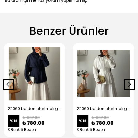
Bu ürün için henüz yorum yapılmamış.
Benzer Ürünler
22060 belden oturtmalı gömlek - Lacivert
22060 belden oturtmalı gömlek - Beyaz
₺ 887.88
₺ 887.88
%
12
%
12
₺ 780.00
₺ 780.00
3 Renk 5 Beden
3 Renk 5 Beden