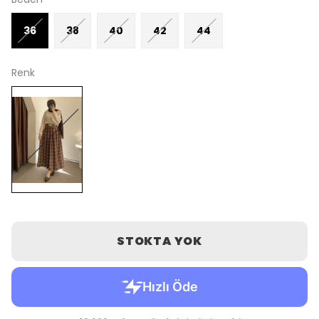
36
38
40
42
44
Renk
STOKTA YOK