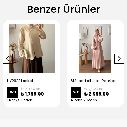
Benzer Ürünler
HY26231 ceket
6141 peri elbise - Pembe
₺ 2,024.88
₺ 2,920.88
%
11
%
11
₺ 1,799.00
₺ 2,599.00
1 Renk 5 Beden
4 Renk 5 Beden