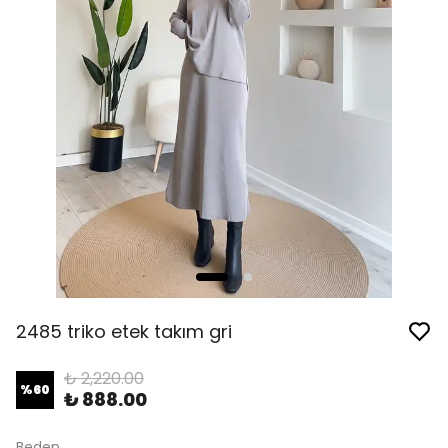
2485 triko etek takım gri
₺ 2,220.00
%
60
₺ 888.00
Beden