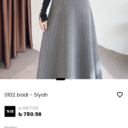
0102 badi - Siyah
₺ 887.00
%
12
₺ 780.56
Beden