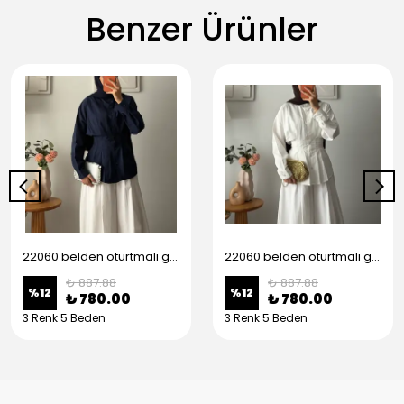
Benzer Ürünler
22060 belden oturtmalı gömlek - Lacivert
22060 belden oturtmalı gömlek - Beyaz
₺ 887.88
₺ 887.88
%
12
%
12
₺ 780.00
₺ 780.00
3 Renk 5 Beden
3 Renk 5 Beden