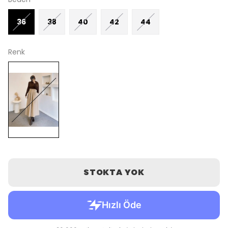
36
38
40
42
44
Renk
STOKTA YOK