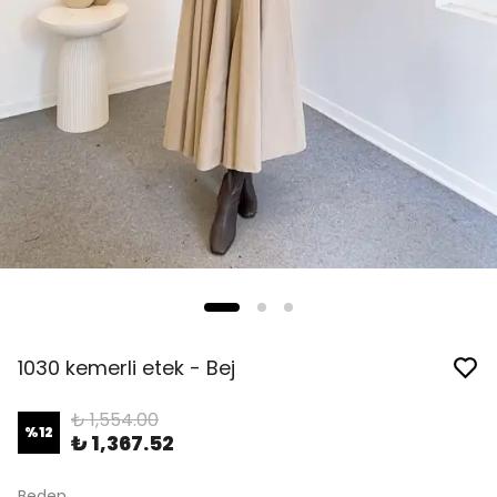
1030 kemerli etek - Bej
₺ 1,554.00
%
12
₺ 1,367.52
Beden