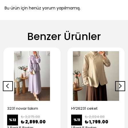
Bu ürün için henüz yorum yapılmamış.
Benzer Ürünler
3231 novar takım
HY26231 ceket
₺ 3,275.88
₺ 2,024.88
%
12
%
11
₺ 2,899.00
₺ 1,799.00
3 Renk 5 Beden
1 Renk 5 Beden