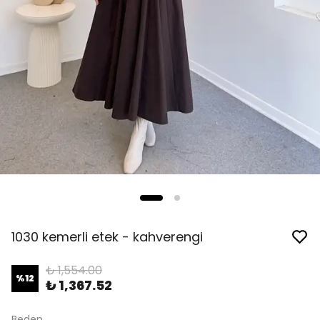
1030 kemerli etek - kahverengi
₺ 1,554.00
%
12
₺ 1,367.52
Beden