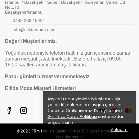
İstanbul / Başakşehir Şube : Başakşehir, Süleyman Çelebi Cd
No:17d
Başakşehir/İstanbul
0442 238 19 82
info@elfidamoda.com
Değerli Müşterilerimiz
,
Yoğunluk nedeniyle telefon hattımız gün içerisinde zaman
zaman meşgul çalabilmektedir. Bizlere hafta içi 09:00 -
18:00 saatleri arasında ulaşabilirsiniz.
Pazar günleri hizmet vermemekteyiz.
Elfida Moda Müşteri Hizmetleri
Alışveriş deneyiminizi iyileştirmek için
yasal düzenlemelere uygun çerezler
(cookies) kullanıyoruz. Detaylı bilgiye
Gizlilik ve Çerez Politikası
sayfamızdan
erişebilirsiniz.
Anladım
©2023 Tüm Hakları Saklıdır - ikas E-Ticaret
Altyapısı ile
Hazırlanmıştır.