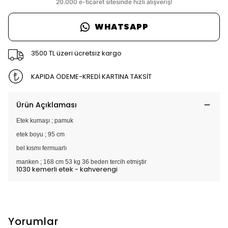
WHATSAPP
3500 TL üzeri ücretsiz kargo
KAPIDA ÖDEME-KREDİ KARTINA TAKSİT
Ürün Açıklaması
Etek kumaşı ; pamuk
etek boyu ; 95 cm
bel kısmı fermuarlı
manken ; 168 cm 53 kg 36 beden tercih etmiştir
1030 kemerli etek - kahverengi
Yorumlar