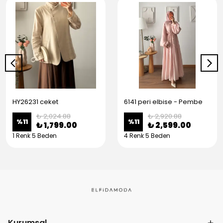
HY26231 ceket
6141 peri elbise - Pembe
₺ 2,024.88
₺ 2,920.88
%
11
%
11
₺ 1,799.00
₺ 2,599.00
1 Renk 5 Beden
4 Renk 5 Beden
Kurumsal