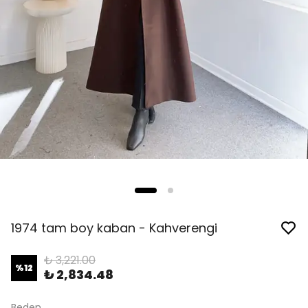
1974 tam boy kaban - Kahverengi
₺ 3,221.00
%
12
₺ 2,834.48
Beden