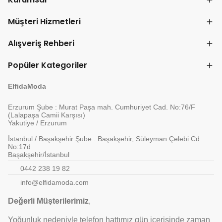
Müşteri Hizmetleri
Alışveriş Rehberi
Popüler Kategoriler
ElfidaModa
Erzurum Şube : Murat Paşa mah. Cumhuriyet Cad. No:76/F
(Lalapaşa Camii Karşısı)
Yakutiye / Erzurum
İstanbul / Başakşehir Şube : Başakşehir, Süleyman Çelebi Cd
No:17d
Başakşehir/İstanbul
0442 238 19 82
info@elfidamoda.com
Değerli Müşterilerimiz
,
Yoğunluk nedeniyle telefon hattımız gün içerisinde zaman