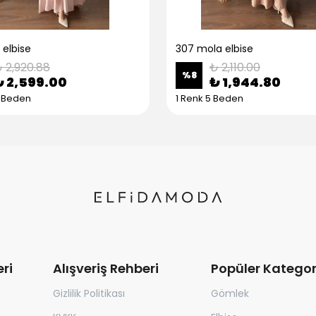
 elbise
307 mola elbise
 2,920.88
₺ 2,110.00
%
8
₺ 2,599.00
₺ 1,944.80
5 Beden
1 Renk 5 Beden
ri
Alışveriş Rehberi
Popüler Kategor
Gizlilik Politikası
Gömlek