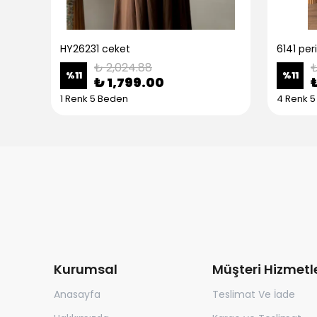
HY26231 ceket
6141 peri
₺ 2,024.88
₺
%
11
%
11
₺ 1,799.00
1 Renk 5 Beden
4 Renk 
Kurumsal
Müşteri Hizmetle
Anasayfa
Teslimat Ve İade