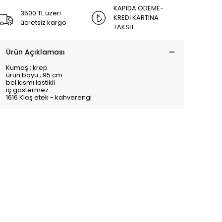
KAPIDA ÖDEME-
3500 TL üzeri
KREDİ KARTINA
ücretsiz kargo
TAKSİT
Ürün Açıklaması
Kumaş ; krep
ürün boyu ; 95 cm
bel kısmı lastikli
iç göstermez
1616 Kloş etek - kahverengi