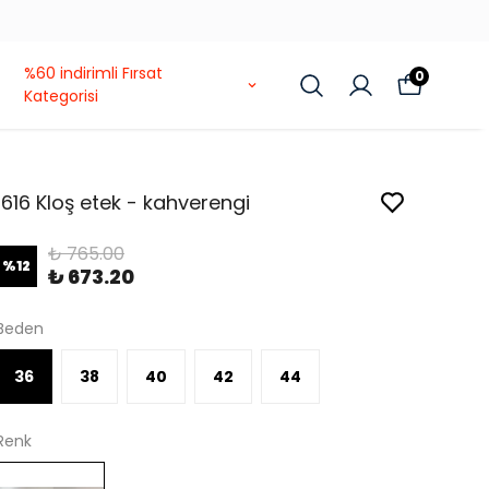
%60 indirimli Fırsat
0
Kategorisi
1616 Kloş etek - kahverengi
₺ 765.00
%
12
₺ 673.20
Beden
36
38
40
42
44
Renk