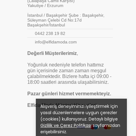
(Lalapaşa Camii Karşısı)
Yakutiye / Erzurum
İstanbul / Başakşehir Şube : Başakşehir,
Süleyman Çelebi Cd No:17d
Başakşehir/İstanbul
0442 238 19 82
info@elfidamoda.com
Değerli Müşterilerimiz
,
Yoğunluk nedeniyle telefon hattımız
gün içerisinde zaman zaman meşgul
çalabilmektedir. Bizlere hafta içi 09:00 -
18:00 saatleri arasında ulaşabilirsiniz.
Pazar günleri hizmet vermemekteyiz.
Elfida Moda Müşteri Hizmetleri
Alışveriş deneyiminizi iyileştirmek için
yasal düzenlemelere uygun çerezler
(cookies) kullanıyoruz. Detaylı bilgiye
Gizlilik ve Çerez Politikası
sayfamızdan
erişebilirsiniz.