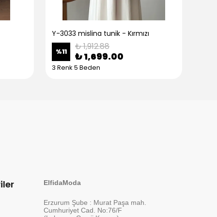
Y-3033 mislina tunik - Kırmızı
Y-30
₺ 1,912.88
%
11
%
11
₺ 1,699.00
3 Renk 5 Beden
3 Re
iler
ElfidaModa
Erzurum Şube : Murat Paşa mah.
Cumhuriyet Cad. No:76/F