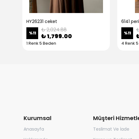
HY26231 ceket
6141 per
₺ 2,024.88
₺
%
11
%
11
₺ 1,799.00
1 Renk 5 Beden
4 Renk 
Kurumsal
Müşteri Hizmetle
Anasayfa
Teslimat Ve İade