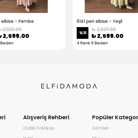
i elbise - Pembe
6141 peri elbise - Yeşil
 2,920.88
₺ 2,920.88
%
11
₺ 2,599.00
₺ 2,599.00
5 Beden
4 Renk 5 Beden
ri
Alışveriş Rehberi
Popüler Kategor
Gizlilik Politikası
Gömlek