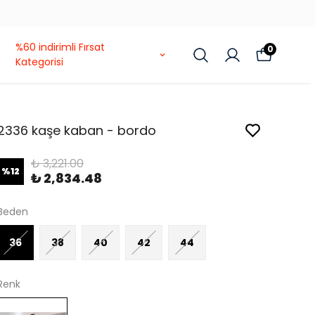
%60 indirimli Fırsat
0
Kategorisi
2336 kaşe kaban - bordo
₺ 3,221.00
%
12
₺ 2,834.48
Beden
36
38
40
42
44
Renk