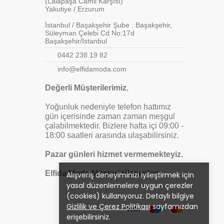
(Lalapaşa Camii Karşısı)
Yakutiye / Erzurum
İstanbul / Başakşehir Şube : Başakşehir,
Süleyman Çelebi Cd No:17d
Başakşehir/İstanbul
0442 238 19 82
info@elfidamoda.com
Değerli Müşterilerimiz
,
Yoğunluk nedeniyle telefon hattımız
gün içerisinde zaman zaman meşgul
çalabilmektedir. Bizlere hafta içi 09:00 -
18:00 saatleri arasında ulaşabilirsiniz.
Pazar günleri hizmet vermemekteyiz.
Elfida Moda Müşteri Hizmetleri
Alışveriş deneyiminizi iyileştirmek için
yasal düzenlemelere uygun çerezler
(cookies) kullanıyoruz. Detaylı bilgiye
Gizlilik ve Çerez Politikası
sayfamızdan
erişebilirsiniz.