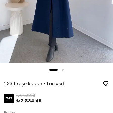
2336 kaşe kaban - Lacivert
₺ 3,221.00
%
12
₺ 2,834.48
Beden