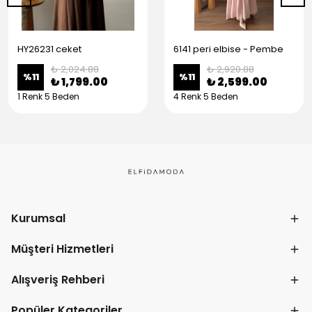
HY26231 ceket
6141 peri elbise - Pembe
₺ 2,024.88
₺ 2,920.88
%
11
%
11
₺ 1,799.00
₺ 2,599.00
1 Renk 5 Beden
4 Renk 5 Beden
Kurumsal
Müşteri Hizmetleri
Alışveriş Rehberi
Popüler Kategoriler