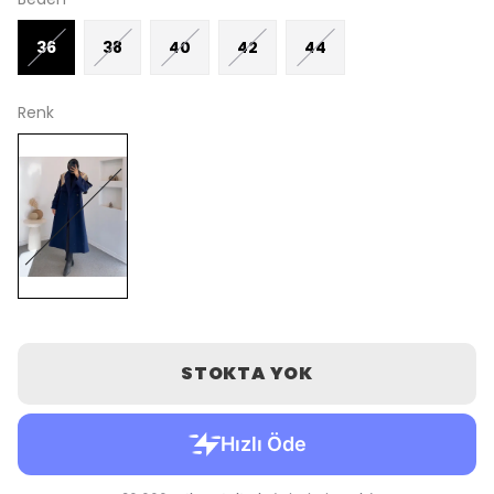
36
38
40
42
44
Renk
STOKTA YOK