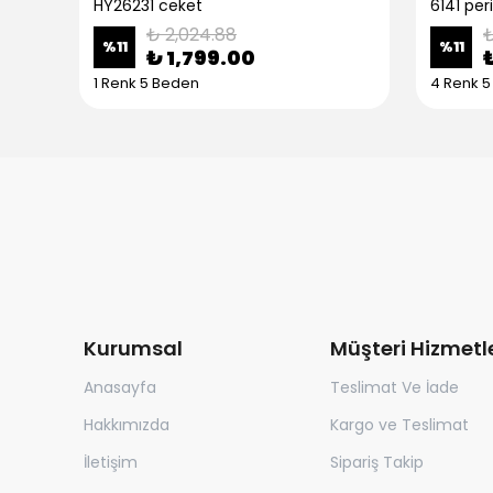
HY26231 ceket
6141 peri
₺ 2,024.88
₺
%
11
%
11
₺ 1,799.00
1 Renk 5 Beden
4 Renk 
Kurumsal
Müşteri Hizmetle
Anasayfa
Teslimat Ve İade
Hakkımızda
Kargo ve Teslimat
İletişim
Sipariş Takip