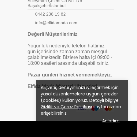
Süleyman Çelebi Cd No:17d
Başakşehir/İstanbul
0442 238 19 82
info@elfidamoda.com
Değerli Müşterilerimiz
,
Yoğunluk nedeniyle telefon hattımız
gün içerisinde zaman zaman meşgul
çalabilmektedir. Bizlere hafta içi 09:00 -
18:00 saatleri arasında ulaşabilirsiniz.
Pazar günleri hizmet vermemekteyiz.
Elfida Moda Müşteri Hizmetleri
Alışveriş deneyiminizi iyileştirmek için
yasal düzenlemelere uygun çerezler
(cookies) kullanıyoruz. Detaylı bilgiye
Gizlilik ve Çerez Politikası
sayfamızdan
erişebilirsiniz.
Anladım