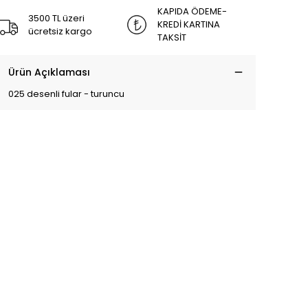
KAPIDA ÖDEME-
3500 TL üzeri
KREDİ KARTINA
ücretsiz kargo
TAKSİT
Ürün Açıklaması
025 desenli fular - turuncu