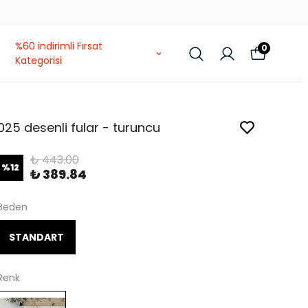
%60 indirimli Fırsat
0
Kategorisi
025 desenli fular - turuncu
₺ 443.00
%
12
₺ 389.84
Beden
STANDART
Renk