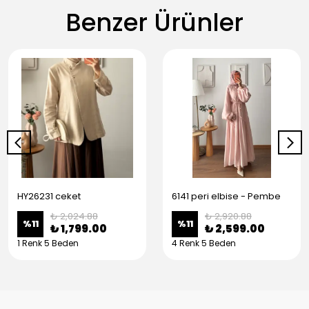
Benzer Ürünler
HY26231 ceket
6141 peri elbise - Pembe
₺ 2,024.88
₺ 2,920.88
%
11
%
11
₺ 1,799.00
₺ 2,599.00
1 Renk 5 Beden
4 Renk 5 Beden