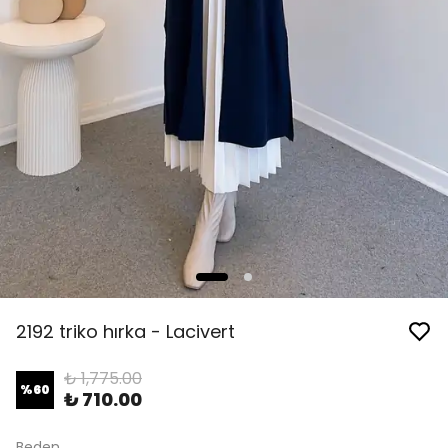
2192 triko hırka - Lacivert
₺ 1,775.00
%
60
₺ 710.00
Beden