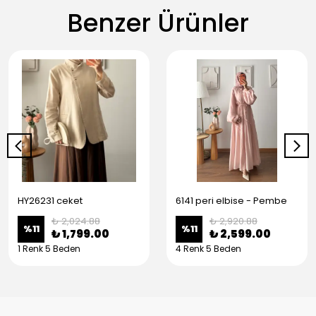
Benzer Ürünler
HY26231 ceket
6141 peri elbise - Pembe
₺ 2,024.88
₺ 2,920.88
%
11
%
11
₺ 1,799.00
₺ 2,599.00
1 Renk 5 Beden
4 Renk 5 Beden