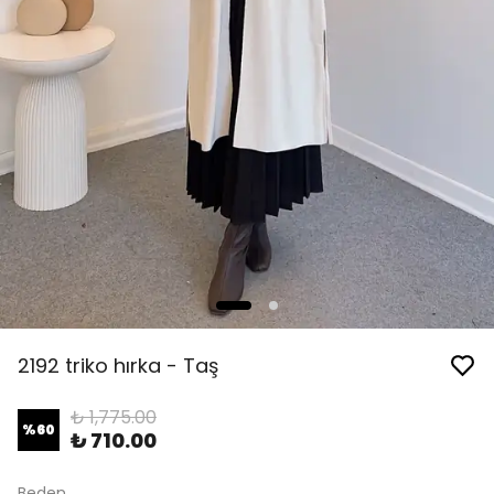
2192 triko hırka - Taş
₺ 1,775.00
%
60
₺ 710.00
Beden