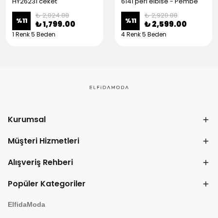
HY26231 ceket
6141 peri elbise - Pembe
₺ 2,024.88
₺ 2,920.88
%
11
%
11
₺ 1,799.00
₺ 2,599.00
1 Renk 5 Beden
4 Renk 5 Beden
Kurumsal
Müşteri Hizmetleri
Alışveriş Rehberi
Popüler Kategoriler
ElfidaModa