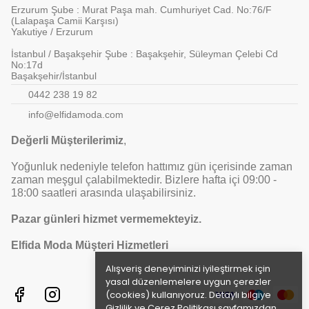
Erzurum Şube : Murat Paşa mah. Cumhuriyet Cad. No:76/F
(Lalapaşa Camii Karşısı)
Yakutiye / Erzurum
İstanbul / Başakşehir Şube : Başakşehir, Süleyman Çelebi Cd
No:17d
Başakşehir/İstanbul
0442 238 19 82
info@elfidamoda.com
Değerli Müşterilerimiz
,
Yoğunluk nedeniyle telefon hattımız gün içerisinde zaman
zaman meşgul çalabilmektedir. Bizlere hafta içi 09:00 -
18:00 saatleri arasında ulaşabilirsiniz.
Pazar günleri hizmet vermemekteyiz.
Elfida Moda Müşteri Hizmetleri
Alışveriş deneyiminizi iyileştirmek için
yasal düzenlemelere uygun çerezler
(cookies) kullanıyoruz. Detaylı bilgiye
Gizlilik ve Çerez Politikası
sayfamızdan