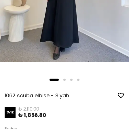
1062 scuba elbise - Siyah
₺ 2,110.00
%
12
₺ 1,856.80
Beden