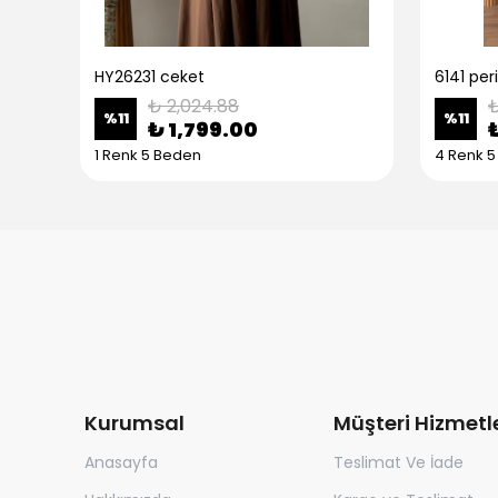
HY26231 ceket
6141 peri
₺ 2,024.88
₺
%
11
%
11
₺ 1,799.00
1 Renk 5 Beden
4 Renk 
Kurumsal
Müşteri Hizmetle
Anasayfa
Teslimat Ve İade