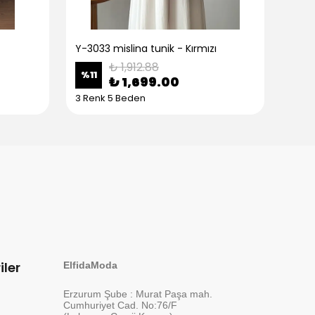
Y-3033 mislina tunik - Kırmızı
Y-30
₺ 1,912.88
%
11
%
11
₺ 1,699.00
3 Renk 5 Beden
3 Re
iler
ElfidaModa
Erzurum Şube : Murat Paşa mah.
Cumhuriyet Cad. No:76/F