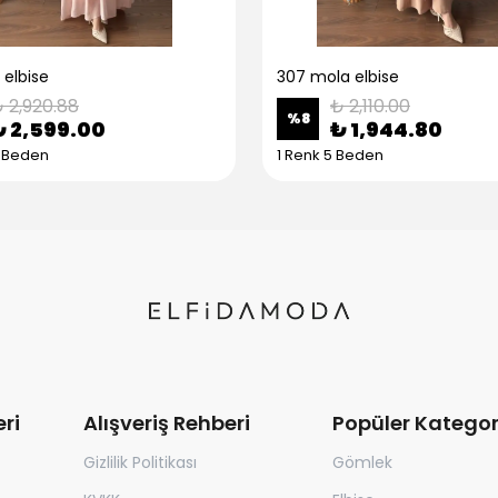
 elbise
307 mola elbise
 2,920.88
₺ 2,110.00
%
8
₺ 2,599.00
₺ 1,944.80
5 Beden
1 Renk 5 Beden
ri
Alışveriş Rehberi
Popüler Kategor
Gizlilik Politikası
Gömlek