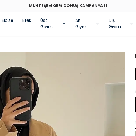
Elbise
Etek
Üst
Alt
Dış
Giyim
Giyim
Giyim