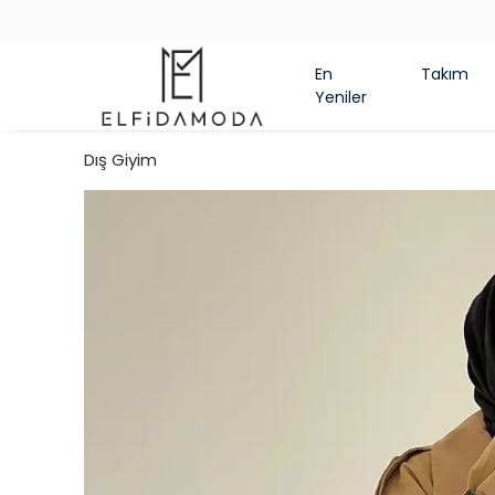
En
Takım
Yeniler
Dış Giyim