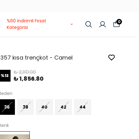
MUHTEŞEM GERİ DÖNÜŞ KAMPANYASI
%60 indirimli Fırsat
0
Kategorisi
1357 kısa trençkot - Camel
₺ 2,110.00
%
12
₺ 1,856.80
Beden
36
38
40
42
44
Renk