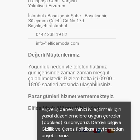
(Lalapaşa Camii Karşısı)
Yakutiye / Erzurum
İstanbul / Başakşehir Şube : Başakşehir,
Süleyman Çelebi Cd No:17d
Başakşehir/İstanbul
0442 238 19 82
info@elfidamoda.com
Değerli Müşterilerimiz
,
Yoğunluk nedeniyle telefon hattımız
gün içerisinde zaman zaman meşgul
çalabilmektedir. Bizlere hafta içi 09:00 -
18:00 saatleri arasında ulaşabilirsiniz.
Pazar günleri hizmet vermemekteyiz.
Elfida Moda Müşteri Hizmetleri
Alışveriş deneyiminizi iyileştirmek için
yasal düzenlemelere uygun çerezler
(cookies) kullanıyoruz. Detaylı bilgiye
Gizlilik ve Çerez Politikası
sayfamızdan
erişebilirsiniz.