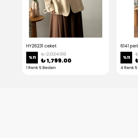
HY26231 ceket
6141 peri
₺ 2,024.88
₺
%
11
%
11
₺ 1,799.00
1 Renk 5 Beden
4 Renk 