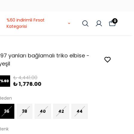
%60 indirimli Fırsat
0
Kategorisi
197 yanları bağlamalı triko elbise -
yeşil
₺ 4,441.00
%
60
₺ 1,776.00
Beden
36
38
40
42
44
Renk