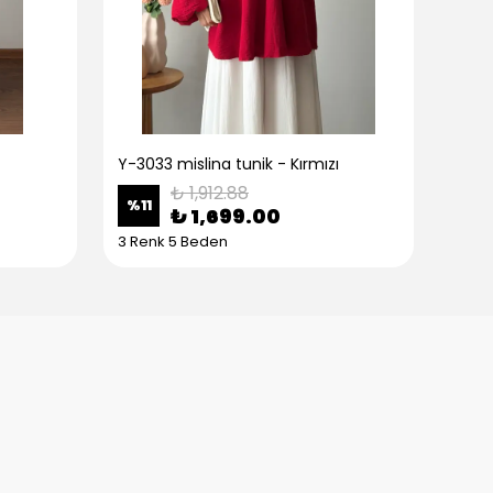
Y-3033 mislina tunik - Kırmızı
Y-30
₺ 1,912.88
%
11
%
11
₺ 1,699.00
3 Renk 5 Beden
3 Re