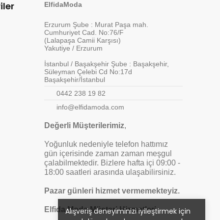
iler
ElfidaModa
Erzurum Şube : Murat Paşa mah.
Cumhuriyet Cad. No:76/F
(Lalapaşa Camii Karşısı)
Yakutiye / Erzurum
İstanbul / Başakşehir Şube : Başakşehir,
Süleyman Çelebi Cd No:17d
Başakşehir/İstanbul
0442 238 19 82
info@elfidamoda.com
Değerli Müşterilerimiz
,
Yoğunluk nedeniyle telefon hattımız
gün içerisinde zaman zaman meşgul
çalabilmektedir. Bizlere hafta içi 09:00 -
18:00 saatleri arasında ulaşabilirsiniz.
Pazar günleri hizmet vermemekteyiz.
Elfida Moda Müşteri Hizmetleri
Alışveriş deneyiminizi iyileştirmek için