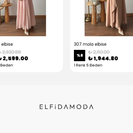
 elbise
307 mola elbise
 2,920.88
₺ 2,110.00
%
8
₺ 2,599.00
₺ 1,944.80
5 Beden
1 Renk 5 Beden