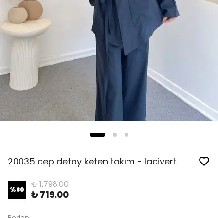
20035 cep detay keten takım - lacivert
₺ 1,798.00
%
60
₺ 719.00
Beden