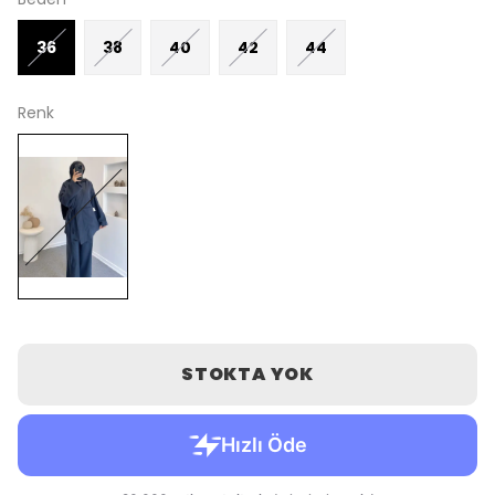
36
38
40
42
44
Renk
STOKTA YOK