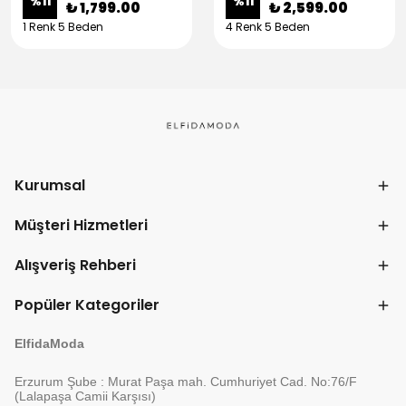
%
11
%
11
₺ 1,799.00
₺ 2,599.00
1 Renk 5 Beden
4 Renk 5 Beden
Kurumsal
Müşteri Hizmetleri
Alışveriş Rehberi
Popüler Kategoriler
ElfidaModa
Erzurum Şube : Murat Paşa mah. Cumhuriyet Cad. No:76/F
(Lalapaşa Camii Karşısı)