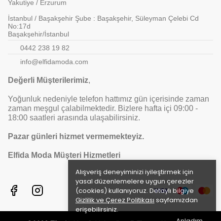
Yakutiye / Erzurum
İstanbul / Başakşehir Şube : Başakşehir, Süleyman Çelebi Cd
No:17d
Başakşehir/İstanbul
0442 238 19 82
info@elfidamoda.com
Değerli Müşterilerimiz
,
Yoğunluk nedeniyle telefon hattımız gün içerisinde zaman
zaman meşgul çalabilmektedir. Bizlere hafta içi 09:00 -
18:00 saatleri arasında ulaşabilirsiniz.
Pazar günleri hizmet vermemekteyiz.
Elfida Moda Müşteri Hizmetleri
Alışveriş deneyiminizi iyileştirmek için
yasal düzenlemelere uygun çerezler
(cookies) kullanıyoruz. Detaylı bilgiye
Gizlilik ve Çerez Politikası
sayfamızdan
erişebilirsiniz.
Anladım