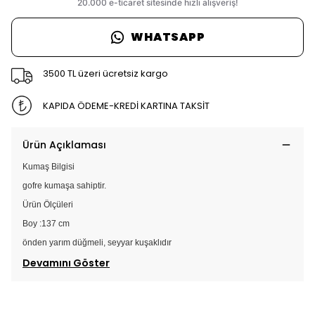
WHATSAPP
3500 TL üzeri ücretsiz kargo
KAPIDA ÖDEME-KREDİ KARTINA TAKSİT
Ürün Açıklaması
Kumaş Bilgisi
gofre kumaşa sahiptir.
Ürün Ölçüleri
Boy :137 cm
önden yarım düğmeli, seyyar kuşaklıdır
Devamını Göster