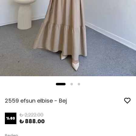
2559 efsun elbise - Bej
₺ 2,222.00
%
60
₺ 888.00
Beden