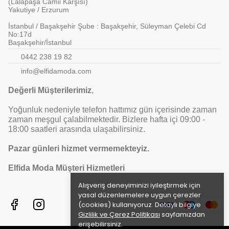
(Lalapaşa Camii Karşısı)
Yakutiye / Erzurum
İstanbul / Başakşehir Şube : Başakşehir, Süleyman Çelebi Cd
No:17d
Başakşehir/İstanbul
0442 238 19 82
info@elfidamoda.com
Değerli Müşterilerimiz
,
Yoğunluk nedeniyle telefon hattımız gün içerisinde zaman
zaman meşgul çalabilmektedir. Bizlere hafta içi 09:00 -
18:00 saatleri arasında ulaşabilirsiniz.
Pazar günleri hizmet vermemekteyiz.
Elfida Moda Müşteri Hizmetleri
Alışveriş deneyiminizi iyileştirmek için
yasal düzenlemelere uygun çerezler
(cookies) kullanıyoruz. Detaylı bilgiye
Gizlilik ve Çerez Politikası
sayfamızdan
erişebilirsiniz.