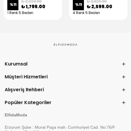
₺ 2,024.88
₺ 2,920.88
%
11
%
11
₺ 1,799.00
₺ 2,599.00
1 Renk 5 Beden
4 Renk 5 Beden
Kurumsal
Müşteri Hizmetleri
Alışveriş Rehberi
Popüler Kategoriler
ElfidaModa
Erzurum Şube : Murat Paşa mah. Cumhuriyet Cad. No:76/F