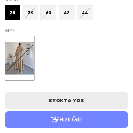
36
38
40
42
44
Renk
STOKTA YOK