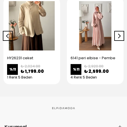
HY26231 ceket
6141 peri elbise - Pembe
₺ 2,024.88
₺ 2,920.88
%
11
%
11
₺ 1,799.00
₺ 2,599.00
1 Renk 5 Beden
4 Renk 5 Beden
Kurumsal