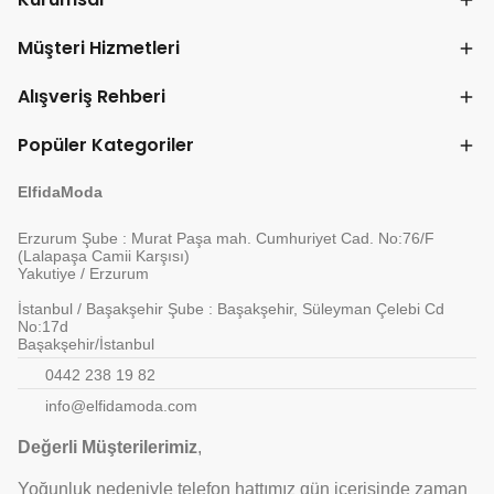
Müşteri Hizmetleri
Alışveriş Rehberi
Popüler Kategoriler
ElfidaModa
Erzurum Şube : Murat Paşa mah. Cumhuriyet Cad. No:76/F
(Lalapaşa Camii Karşısı)
Yakutiye / Erzurum
İstanbul / Başakşehir Şube : Başakşehir, Süleyman Çelebi Cd
No:17d
Başakşehir/İstanbul
0442 238 19 82
info@elfidamoda.com
Değerli Müşterilerimiz
,
Yoğunluk nedeniyle telefon hattımız gün içerisinde zaman