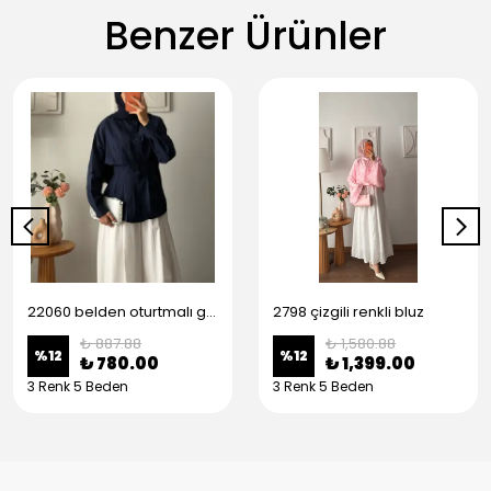
Benzer Ürünler
22060 belden oturtmalı gömlek
2798 çizgili renkli bluz
₺ 887.88
₺ 1,580.88
%
12
%
12
₺ 780.00
₺ 1,399.00
3 Renk 5 Beden
3 Renk 5 Beden