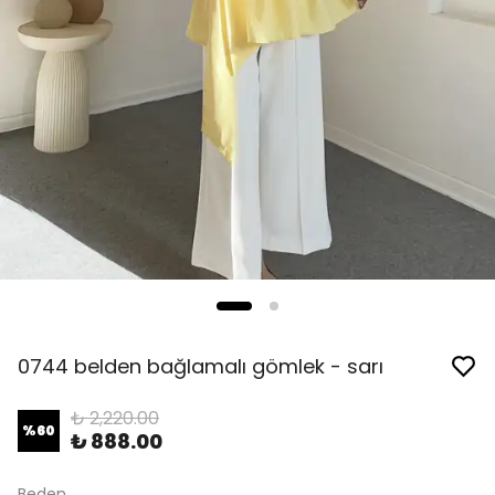
0744 belden bağlamalı gömlek - sarı
₺ 2,220.00
%
60
₺ 888.00
Beden