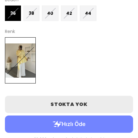
36
38
40
42
44
Renk
STOKTA YOK