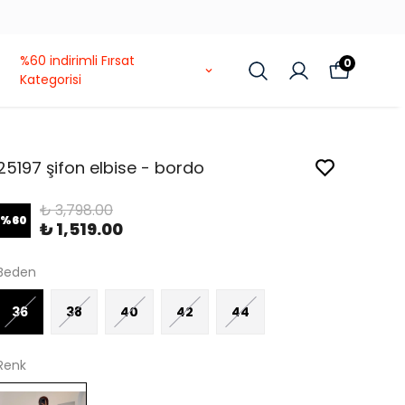
ANYASI
%60 indirimli Fırsat
0
Kategorisi
25197 şifon elbise - bordo
₺ 3,798.00
%
60
₺ 1,519.00
Beden
36
38
40
42
44
Renk