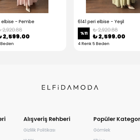
i elbise - Pembe
6141 peri elbise - Yeşil
 2,920.88
₺ 2,920.88
%
11
₺ 2,599.00
₺ 2,599.00
5 Beden
4 Renk 5 Beden
ri
Alışveriş Rehberi
Popüler Kategor
Gizlilik Politikası
Gömlek