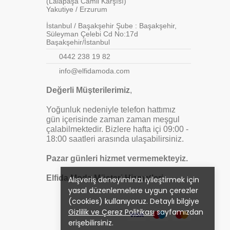
(Lalapaşa Camii Karşısı)
Yakutiye / Erzurum
İstanbul / Başakşehir Şube : Başakşehir,
Süleyman Çelebi Cd No:17d
Başakşehir/İstanbul
0442 238 19 82
info@elfidamoda.com
Değerli Müşterilerimiz
,
Yoğunluk nedeniyle telefon hattımız
gün içerisinde zaman zaman meşgul
çalabilmektedir. Bizlere hafta içi 09:00 -
18:00 saatleri arasında ulaşabilirsiniz.
Pazar günleri hizmet vermemekteyiz.
Elfida Moda Müşteri Hizmetleri
Alışveriş deneyiminizi iyileştirmek için
yasal düzenlemelere uygun çerezler
(cookies) kullanıyoruz. Detaylı bilgiye
Gizlilik ve Çerez Politikası
sayfamızdan
erişebilirsiniz.