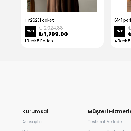
HY26231 ceket
6141 per
₺ 2,024.88
₺
%
11
%
11
₺ 1,799.00
1 Renk 5 Beden
4 Renk 
Kurumsal
Müşteri Hizmetle
Anasayfa
Teslimat Ve İade