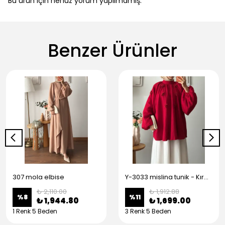
Bu ürün için henüz yorum yapılmamış.
Benzer Ürünler
307 mola elbise
Y-3033 mislina tunik - Kırmızı
₺ 2,110.00
₺ 1,912.88
%
8
%
11
₺ 1,944.80
₺ 1,699.00
1 Renk 5 Beden
3 Renk 5 Beden