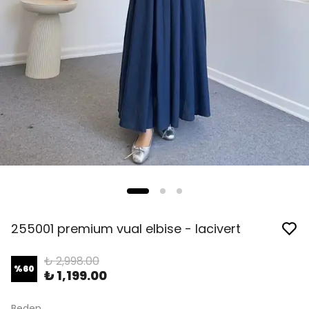
255001 premium vual elbise - lacivert
₺ 2,998.00
%
60
₺ 1,199.00
Beden