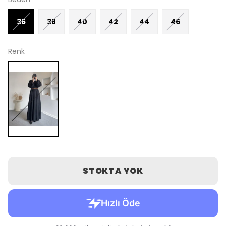
36
38
40
42
44
46
Renk
STOKTA YOK