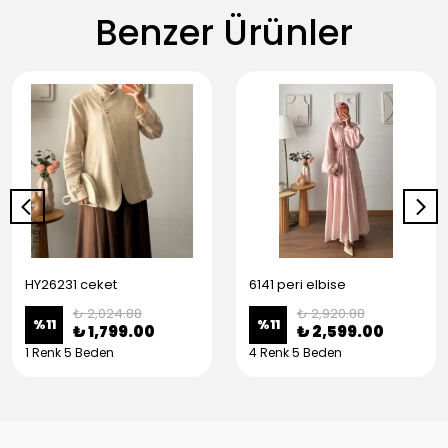
Benzer Ürünler
HY26231 ceket
6141 peri elbise
₺ 2,024.88
₺ 2,920.88
%
11
%
11
₺ 1,799.00
₺ 2,599.00
1 Renk 5 Beden
4 Renk 5 Beden