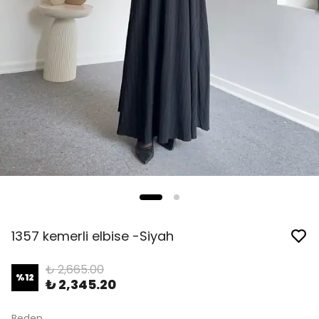
1357 kemerli elbise -Siyah
₺ 2,665.00
%
12
₺ 2,345.20
Beden