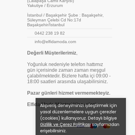
(Lalapaşa Camii Karşısı)
Yakutiye / Erzurum
İstanbul / Başakşehir Şube : Başakşehir,
Süleyman Çelebi Cd No:17d
Başakşehir/İstanbul
0442 238 19 82
info@elfidamoda.com
Değerli Müşterilerimiz
,
Yoğunluk nedeniyle telefon hattımız
gün içerisinde zaman zaman meşgul
çalabilmektedir. Bizlere hafta içi 09:00 -
18:00 saatleri arasında ulaşabilirsiniz.
Pazar günleri hizmet vermemekteyiz.
Elfida Moda Müşteri Hizmetleri
Alışveriş deneyiminizi iyileştirmek için
yasal düzenlemelere uygun çerezler
(cookies) kullanıyoruz. Detaylı bilgiye
Gizlilik ve Çerez Politikası
sayfamızdan
erişebilirsiniz.