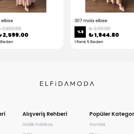
 elbise
307 mola elbise
 2,920.88
₺ 2,110.00
%
8
₺ 2,599.00
₺ 1,944.80
5 Beden
1 Renk 5 Beden
ri
Alışveriş Rehberi
Popüler Kategor
Gizlilik Politikası
Gömlek