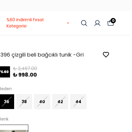
MUHTEŞEM GERİ DÖNÜŞ KAMPAN
%60 indirimli Fırsat
0
Kategorisi
1396 çizgili beli bağcıklı tunik -Gri
₺ 2,497.00
%
60
₺ 998.00
Beden
36
38
40
42
44
Renk