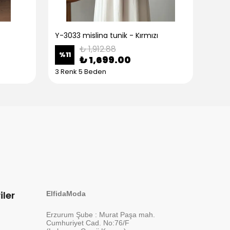
Y-3033 mislina tunik - Kırmızı
Y-30
₺ 1,912.88
%
11
%
11
₺ 1,699.00
3 Renk 5 Beden
3 Re
iler
ElfidaModa
Erzurum Şube : Murat Paşa mah.
Cumhuriyet Cad. No:76/F