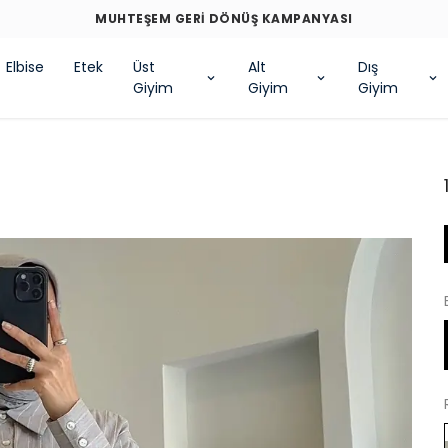
Elbise
Etek
Üst
Alt
Dış
Giyim
Giyim
Giyim