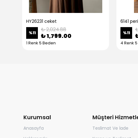
HY26231 ceket
6141 peri
₺ 2,024.88
₺
%
11
%
11
₺ 1,799.00
1 Renk 5 Beden
4 Renk 
Kurumsal
Müşteri Hizmetle
Anasayfa
Teslimat Ve İade