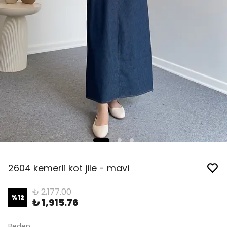
2604 kemerli kot jile - mavi
₺ 2,177.00
%
12
₺ 1,915.76
Beden