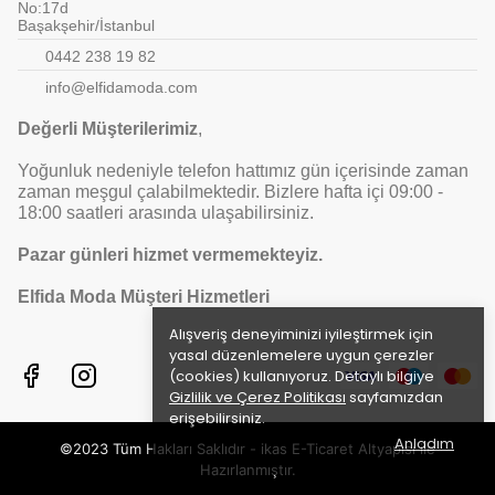
No:17d
Başakşehir/İstanbul
0442 238 19 82
info@elfidamoda.com
Değerli Müşterilerimiz
,
Yoğunluk nedeniyle telefon hattımız gün içerisinde zaman
zaman meşgul çalabilmektedir. Bizlere hafta içi 09:00 -
18:00 saatleri arasında ulaşabilirsiniz.
Pazar günleri hizmet vermemekteyiz.
Elfida Moda Müşteri Hizmetleri
Alışveriş deneyiminizi iyileştirmek için
yasal düzenlemelere uygun çerezler
(cookies) kullanıyoruz. Detaylı bilgiye
Gizlilik ve Çerez Politikası
sayfamızdan
erişebilirsiniz.
Anladım
©2023 Tüm Hakları Saklıdır - ikas E-Ticaret
Altyapısı ile
Hazırlanmıştır.