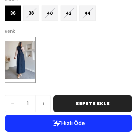
36
38
40
42
44
Renk
SEPETE EKLE