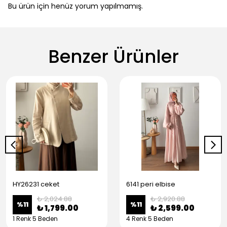
Bu ürün için henüz yorum yapılmamış.
Benzer Ürünler
HY26231 ceket
6141 peri elbise
₺ 2,024.88
₺ 2,920.88
%
11
%
11
₺ 1,799.00
₺ 2,599.00
1 Renk 5 Beden
4 Renk 5 Beden